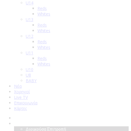
U14
Reds
Whites
U13
Reds
Whites
U12
Reds
Whites
U11
Reds
Whites
U10
U8
BABY
Νέα
Χορηγοί
Live TV
Επικοινωνία
Κάρτες
Αρχική
Σύλλογος
Διοικούσα Επιτροπή