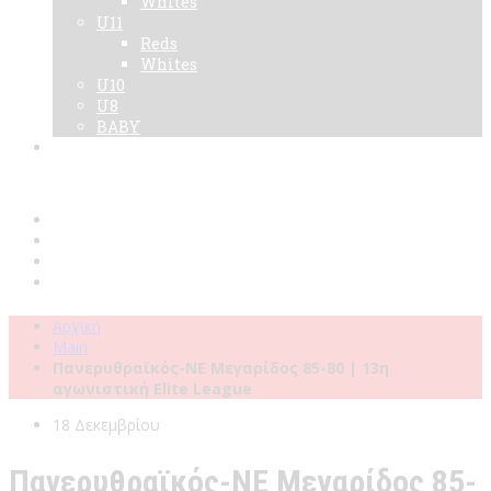
Whites
U11
Reds
Whites
U10
U8
BABY
Νεα
Χορηγοί
Live TV
Επικοινωνία
Κάρτες
Αρχική
Main
Πανερυθραϊκός-ΝΕ Μεγαρίδος 85-80 | 13η
αγωνιστική Elite League
18 Δεκεμβρίου
Πανερυθραϊκός-ΝΕ Μεγαρίδος 85-