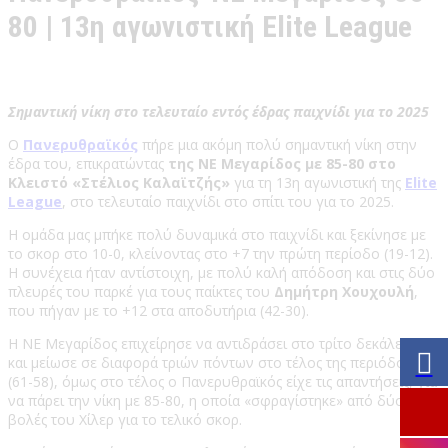
80 | 13η αγωνιστική Elite League
Σημαντική νίκη στο τελευταίο εντός έδρας παιχνίδι για το 2025
Ο
Πανερυθραϊκός
πήρε μια ακόμη πολύ σημαντική νίκη στην
έδρα του, επικρατώντας
της ΝΕ Μεγαρίδος με 85-80 στο
Κλειστό «Στέλιος Καλαϊτζής»
για τη 13η αγωνιστική της
Elite
League
, στο τελευταίο παιχνίδι στο σπίτι του για το 2025.
Η ομάδα μας μπήκε πολύ δυναμικά στο παιχνίδι και ξεκίνησε με
το σκορ στο 10-0, κλείνοντας στο +7 την πρώτη περίοδο (19-12).
Η συνέχεια ήταν αντίστοιχη, με πολύ καλή απόδοση και στις δύο
πλευρές του παρκέ για τους παίκτες του
Δημήτρη Χουχουλή
,
που πήγαν με το +12 στα αποδυτήρια (42-30).
Η ΝΕ Μεγαρίδος επιχείρησε να αντιδράσει στο τρίτο δεκάλεπτο
και μείωσε σε διαφορά τριών πόντων στο τέλος της περιόδου
(61-58), όμως στο τέλος ο Πανερυθραϊκός είχε τις απαντήσεις, για
να πάρει την νίκη με 85-80, η οποία «σφραγίστηκε» από δύο
βολές του Χίλερ για το τελικό σκορ.