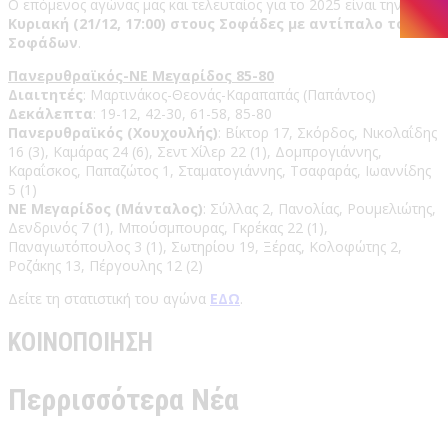
Ο επόμενος αγώνας μας και τελευταίος για το 2025 είναι την
Κυριακή (21/12, 17:00) στους Σοφάδες με αντίπαλο τον ΓΣ
Σοφάδων
.
Πανερυθραϊκός-ΝΕ Μεγαρίδος 85-80
Διαιτητές
: Μαρτινάκος-Θεονάς-Καραπαπάς (Παπάντος)
Δεκάλεπτα
: 19-12, 42-30, 61-58, 85-80
Πανερυθραϊκός (Χουχουλής)
: Βίκτορ 17, Σκόρδος, Νικολαΐδης
16 (3), Καμάρας 24 (6), Σεντ Χίλερ 22 (1), Δομπρογιάννης,
Καραΐσκος, Παπαζώτος 1, Σταματογιάννης, Τσαφαράς, Ιωαννίδης
5 (1)
ΝΕ Μεγαρίδος (Μάνταλος)
: Σύλλας 2, Πανολίας, Ρουμελιώτης,
Δενδρινός 7 (1), Μπούσμπουρας, Γκρέκας 22 (1),
Παναγιωτόπουλος 3 (1), Σωτηρίου 19, Ξέρας, Κολοφώτης 2,
Ροζάκης 13, Πέργουλης 12 (2)
Δείτε τη στατιστική του αγώνα
ΕΔΩ
.
ΚΟΙΝΟΠΟΙΗΣΗ
Περρισσότερα Νέα