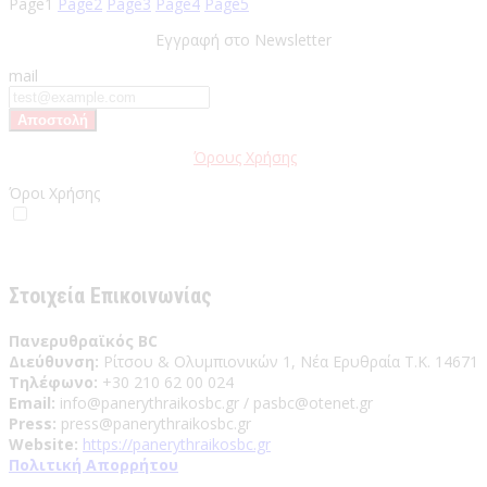
Page
1
Page
2
Page
3
Page
4
Page
5
Εγγραφή στο Newsletter
mail
Παρακαλώ διαβάστε τους
Όρους Χρήσης
της Ιστοσελίδας.
Όροι Χρήσης
Έχω διαβάσει και αποδέχομαι του Όρους Χρήσης
Στοιχεία Επικοινωνίας
Πανερυθραϊκός BC
Διεύθυνση:
Ρίτσου & Ολυμπιονικών 1, Νέα Ερυθραία Τ.Κ. 14671
Τηλέφωνο:
+30 210 62 00 024
Email:
info@panerythraikosbc.gr / pasbc@otenet.gr
Press:
press@panerythraikosbc.gr
Website:
https://panerythraikosbc.gr
Πολιτική Απορρήτου