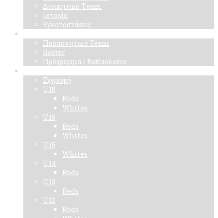
Διοικητικό Τeam
Ιστορία
Εγκαταστάσεις
Ομάδα
Προπονητικό Team
Roster
Πρόγραμμα / Βαθμολογία
Ακαδημίες
Εγγραφή
U18
Reds
Whites
U16
Reds
Whites
U15
Whites
U14
Reds
U13
Reds
U12
Reds