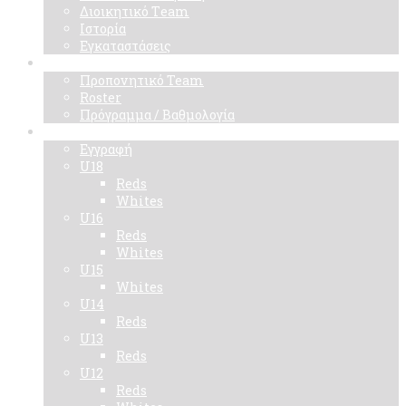
Διοικητικό Τeam
Ιστορία
Εγκαταστάσεις
Ομάδα
Προπονητικό Team
Roster
Πρόγραμμα / Βαθμολογία
Ακαδημίες
Εγγραφή
U18
Reds
Whites
U16
Reds
Whites
U15
Whites
U14
Reds
U13
Reds
U12
Reds