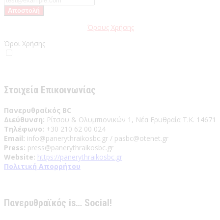
Παρακαλώ διαβάστε τους
Όρους Χρήσης
της Ιστοσελίδας.
Όροι Χρήσης
Έχω διαβάσει και αποδέχομαι του Όρους Χρήσης
Στοιχεία Επικοινωνίας
Πανερυθραϊκός BC
Διεύθυνση:
Ρίτσου & Ολυμπιονικών 1, Νέα Ερυθραία Τ.Κ. 14671
Τηλέφωνο:
+30 210 62 00 024
Email:
info@panerythraikosbc.gr / pasbc@otenet.gr
Press:
press@panerythraikosbc.gr
Website:
https://panerythraikosbc.gr
Πολιτική Απορρήτου
Πανερυθραϊκός is… Social!