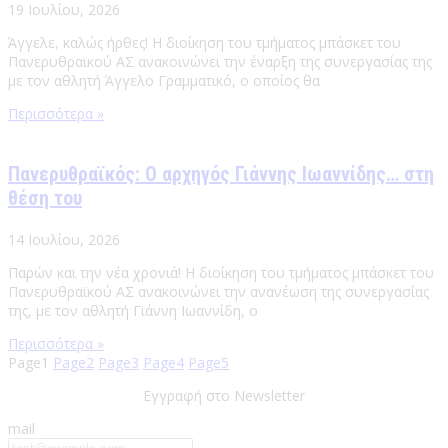
19 Ιουλίου, 2026
Άγγελε, καλώς ήρθες! Η διοίκηση του τμήματος μπάσκετ του
Πανερυθραϊκού ΑΣ ανακοινώνει την έναρξη της συνεργασίας της
με τον αθλητή Άγγελο Γραμματικό, ο οποίος θα
Περισσότερα »
Πανερυθραϊκός: Ο αρχηγός Γιάννης Ιωαννίδης… στη
θέση του
14 Ιουλίου, 2026
Παρών και την νέα χρονιά! Η διοίκηση του τμήματος μπάσκετ του
Πανερυθραϊκού ΑΣ ανακοινώνει την ανανέωση της συνεργασίας
της, με τον αθλητή Γιάννη Ιωαννίδη, ο
Περισσότερα »
Page
1
Page
2
Page
3
Page
4
Page
5
Εγγραφή στο Newsletter
mail