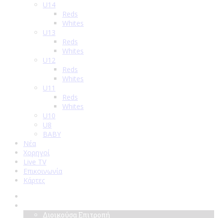
U14
Reds
Whites
U13
Reds
Whites
U12
Reds
Whites
U11
Reds
Whites
U10
U8
BABY
Νέα
Χορηγοί
Live TV
Επικοινωνία
Κάρτες
Αρχική
Σύλλογος
Διοικούσα Επιτροπή