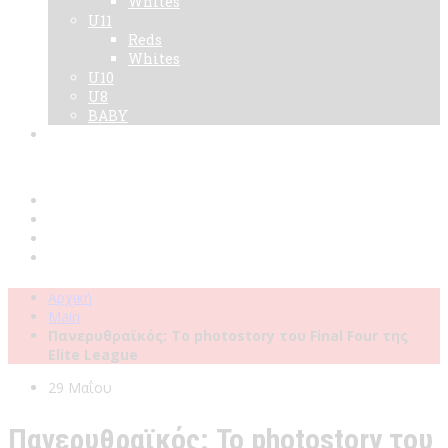
Whites
U11
Reds
Whites
U10
U8
BABY
Νεα
Χορηγοί
Live TV
Επικοινωνία
Κάρτες
Αρχική
Main
Πανερυθραϊκός: Το photostory του Final Four της
Elite League
29 Μαΐου
Πανερυθραϊκός: Το photostory του