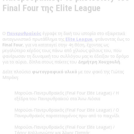
Final Four της Elite League
Ο
Πανερυθραίκός
έγραψε τη δική του ιστορία στο εξαιρετικά
ανταγωνιστικό πρωτάθλημα της
Elite League
, φτάνοντας έως το
Final Four
, για να καταταγεί στην 4η θέση, έχοντας ως
μεγαλύτερο κέρδος τους πάνω από χίλιους φίλους του, που
φανέρωσαν τη δυναμική του συλλόγου μας κι έδειξαν το δρόμο
για το αύριο, δίπλα στους παίκτες του
Δημήτρη Χουχουλή
.
Δείτε πλούσιο
φωτογραφικό υλικό
με τον φακό της Γιώτας
Μπρέκη:
Μαρούσι-Πανερυθραϊκός (Final Four Elite League) / Η
εξέδρα του Πανερυθραϊκού στα Άνω Λιόσια
Μαρούσι-Πανερυθραϊκός (Final Four Elite League) / Ο
Πανερυθραϊκός παρατεταγμένος πριν από το παιχνίδι
Μαρούσι-Πανερυθραϊκός (Final Four Elite League) /
Τάσος Καλλιανιώτης και Άλκης Παππάς