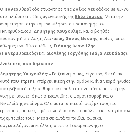
Ο
Πανερυθραϊκός
επικράτησε
της Δόξας Λευκάδας με 83-76
,
στο πλαίσιο της 25ης αγωνιστικής της
Elite League
. Μετά την
αναμέτρηση, στην κάμερα μίλησαν ο προπονητής του
Πανερυθραϊκού,
Δημήτρης Χουχουλής
, και ο βοηθός
προπονητή της Δόξας Λευκάδας,
Θάνος Νούσης
, καθώς και οι
αθλητές των δύο ομάδων,
Γιάννης Ιωαννίδης
(Πανερυθραϊκός)
και
Διογένης Γοργόνης (Δόξα Λευκάδας)
.
Αναλυτικά,
όσα δήλωσαν
:
Δημήτρης Χουχουλής
: «Το ξεκίνημά μας, σίγουρα, δεν ήταν
αυτό που έπρεπε. Υπάρχει πίεση στην ομάδα κι ένα νεαρό ηλικίας,
που βέβαια έπαιξε καθοριστικό ρόλο στο να πάρουμε αυτή την
νίκη με παίκτες, όπως ο Ιωαννίδης, ο Σαμοντούροβ και ο
Νικολαΐδης νωρίτερα. Ολα αυτά τα παιδιά, μαζί με τους πιο
έμπειρους παίκτες, πρέπει να δώσουν το απόλυτο και να χτίσουν
τις εμπειρίες τους. Μέσα σε αυτά τα παιδιά, φυσικά,
συγκαταλέγονται κι άλλοι, όπως ο Τσουργιάννης, ο