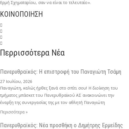
Ερμή Σχηματαρίου, σαν να είναι το τελευταίο».
ΚΟΙΝΟΠΟΙΗΣΗ
Περρισσότερα Νέα
Πανερυθραϊκός: Η επιστροφή του Παναγιώτη Τσάμη
27 Ιουλίου, 2026
Παναγιώτη, καλώς ήρθες ξανά στο σπίτι σου! Η διοίκηση του
τμήματος μπάσκετ του Πανερυθραϊκού ΑΣ ανακοινώνει την
έναρξη της συνεργασίας της με τον αθλητή Παναγιώτη
Περισσότερα »
Πανερυθραϊκός: Νέα προσθήκη ο Δημήτρης Ερμείδης