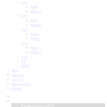
U14
Reds
Whites
U13
Reds
Whites
U12
Reds
Whites
U11
Reds
Whites
U10
U8
BABY
Νέα
Χορηγοί
Live TV
Επικοινωνία
Κάρτες
Αρχική
Σύλλογος
Διοικούσα Επιτροπή