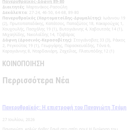
Πανερυθραϊκός-Δάφνη 89-80
Διαιτητές
: Μαρτινάκος-Ρασούλη
Δεκάλεπτα
: 27-24, 46-50, 64-68, 89-80
Πανερυθραϊκός (Χαρτοματσίδης-Δρυμαλίτης)
: Ιωάννου 19
(2), Πρωτοπαπαδάκης, Καπάτσος, Παπαζώτος 18, Κακαρούχας 1,
Χουχουλής, Πασχάλης 19 (1), Βυτογιάννης 4, Χαβουτσάς 14 (1),
Μιχαηλίδης, Νικολαΐδης 14, Τζαβάρας
Δάφνη (Δροσινός-Κερασοβίτης)
: Στογιάνοβιτς 33 (3), Ράικος
2, Ρεγκούτας 19 (1), Γεωργάρης, Παρασκευαΐδης, Τόνα 6,
Καραγιάννης 8, Νταρδανιάρη, Ζαχείλας, Πλατυπόδης 12 (1)
ΚΟΙΝΟΠΟΙΗΣΗ
Περρισσότερα Νέα
Πανερυθραϊκός: Η επιστροφή του Παναγιώτη Τσάμη
27 Ιουλίου, 2026
Παναγιώτη, καλώς ήρθες ξανά στο σπίτι σου! Η διοίκηση του