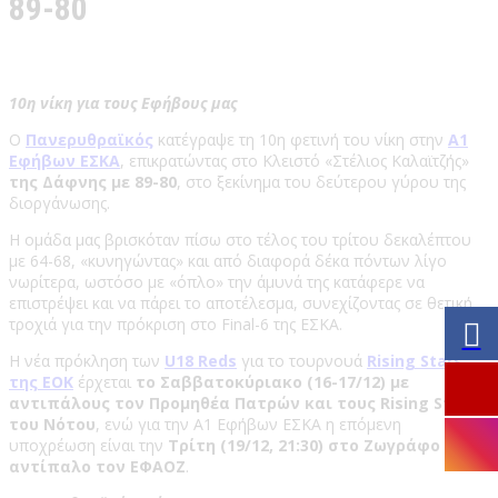
89-80
10η νίκη για τους Εφήβους μας
Ο
Πανερυθραϊκός
κατέγραψε τη 10η φετινή του νίκη στην
Α1
Εφήβων ΕΣΚΑ
, επικρατώντας στο Κλειστό «Στέλιος Καλαϊτζής»
της Δάφνης με 89-80
, στο ξεκίνημα του δεύτερου γύρου της
διοργάνωσης.
Η ομάδα μας βρισκόταν πίσω στο τέλος του τρίτου δεκαλέπτου
με 64-68, «κυνηγώντας» και από διαφορά δέκα πόντων λίγο
νωρίτερα, ωστόσο με «όπλο» την άμυνά της κατάφερε να
επιστρέψει και να πάρει το αποτέλεσμα, συνεχίζοντας σε θετική
τροχιά για την πρόκριση στο Final-6 της ΕΣΚΑ.
Η νέα πρόκληση των
U18 Reds
για το τουρνουά
Rising Stars
της ΕΟΚ
έρχεται
το Σαββατοκύριακο (16-17/12) με
αντιπάλους τον Προμηθέα Πατρών και τους Rising Stars
του Νότου
, ενώ για την Α1 Εφήβων ΕΣΚΑ η επόμενη
υποχρέωση είναι την
Τρίτη (19/12, 21:30) στο Ζωγράφο με
αντίπαλο τον ΕΦΑΟΖ
.