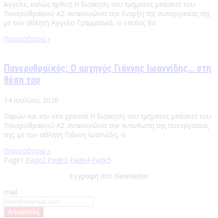
Άγγελε, καλώς ήρθες! Η διοίκηση του τμήματος μπάσκετ του
Πανερυθραϊκού ΑΣ ανακοινώνει την έναρξη της συνεργασίας της
με τον αθλητή Άγγελο Γραμματικό, ο οποίος θα
Περισσότερα »
Πανερυθραϊκός: Ο αρχηγός Γιάννης Ιωαννίδης… στη
θέση του
14 Ιουλίου, 2026
Παρών και την νέα χρονιά! Η διοίκηση του τμήματος μπάσκετ του
Πανερυθραϊκού ΑΣ ανακοινώνει την ανανέωση της συνεργασίας
της, με τον αθλητή Γιάννη Ιωαννίδη, ο
Περισσότερα »
Page
1
Page
2
Page
3
Page
4
Page
5
Εγγραφή στο Newsletter
mail