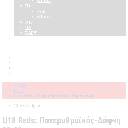
Whites
U11
Reds
Whites
U10
U8
BABY
Νεα
Χορηγοί
Live TV
Επικοινωνία
Κάρτες
Αρχική
Main
U18 Reds: Πανερυθραϊκός-Δάφνη 89-80
13 Δεκεμβρίου
U18 Reds: Πανερυθραϊκός-Δάφνη