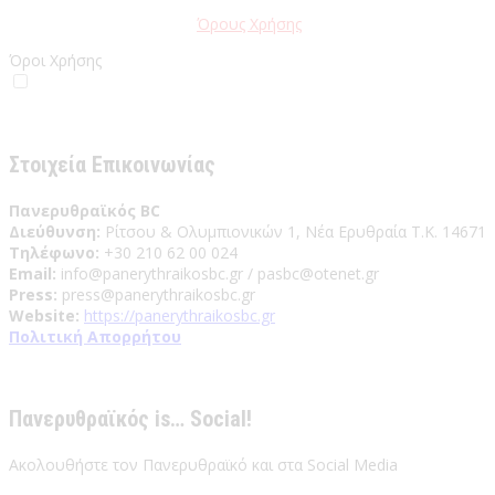
Παρακαλώ διαβάστε τους
Όρους Χρήσης
της Ιστοσελίδας.
Όροι Χρήσης
Έχω διαβάσει και αποδέχομαι του Όρους Χρήσης
Στοιχεία Επικοινωνίας
Πανερυθραϊκός BC
Διεύθυνση:
Ρίτσου & Ολυμπιονικών 1, Νέα Ερυθραία Τ.Κ. 14671
Τηλέφωνο:
+30 210 62 00 024
Email:
info@panerythraikosbc.gr / pasbc@otenet.gr
Press:
press@panerythraikosbc.gr
Website:
https://panerythraikosbc.gr
Πολιτική Απορρήτου
Πανερυθραϊκός is… Social!
Ακολουθήστε τον Πανερυθραϊκό και στα Social Media