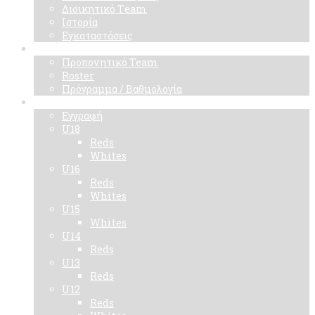
Διοικητικό Τeam
Ιστορία
Εγκαταστάσεις
Ομάδα
Προπονητικό Team
Roster
Πρόγραμμα / Βαθμολογία
Ακαδημίες
Εγγραφή
U18
Reds
Whites
U16
Reds
Whites
U15
Whites
U14
Reds
U13
Reds
U12
Reds