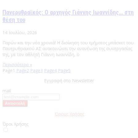
Πανερυθραϊκός: Ο αρχηγός Γιάννης Ιωαννίδης… στη
θέση του
14 Ιουλίου, 2026
Παρών και την νέα χρονιά! Η διοίκηση του τμήματος μπάσκετ του
Πανερυθραϊκού ΑΣ ανακοινώνει την ανανέωση της συνεργασίας
της, με τον αθλητή Γιάννη Ιωαννίδη, ο
Περισσότερα »
Page
1
Page
2
Page
3
Page
4
Page
5
Εγγραφή στο Newsletter
mail
Παρακαλώ διαβάστε τους
Όρους Χρήσης
της Ιστοσελίδας.
Όροι Χρήσης