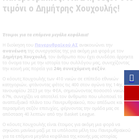
τιμόνι ο Δημήτρης Χουχουλής!
Έτοιμοι για τα επόμενα μεγάλα κεφάλαια!
Η διοίκηση του
Πανερυθραϊκού ΑΣ
ανακοινώνει την
ανανέωση
της συνεργασίας της για ακόμη μια φορά με τον
Δημήτρη Χουχουλή
, τον άνθρωπο που έχει συνδέσει άρρηκτα
το όνομα του με την ιστορία του συλλόγου μας, συνεχίζοντας
την κοινή μας πορεία για
24η συνεχόμενη σεζόν
.
Ο κόουτς Χουχουλής των 410 νικών σε επίπεδο εθνικών
κατηγοριών, φτάνοντας φέτος τις 400 στον αγώνα της 14ης
Ιανουαρίου 2023 με την ΦΕΑ, σημειώνοντας ποσοστό νικών στο
67%, συνεχίζει να αποτελεί τον άνθρωπο που υλοποιεί το
αναπτυξιακό πλάνο του Πανερυθραϊκού, που απέδωσε και την
περασμένη σεζόν επιτυχίες, φέρνοντας την ομάδα μας σε
απόσταση 40 λεπτών από την Basket League.
Ο κόουτς Χουχουλής είναι έτοιμος για ακόμη μια φορά να
σηκώσει μανίκια μαζί με τα υπόλοιπα μέλη του Πανερυθραϊκού
για τα επόμενα μεγάλα κεφάλαια της κοινής μας ιστορίας.