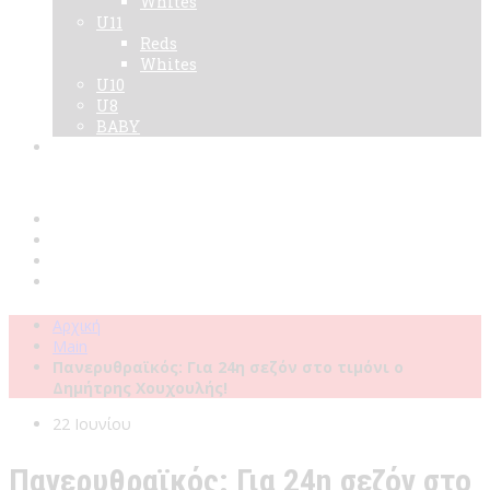
Whites
U11
Reds
Whites
U10
U8
BABY
Νεα
Χορηγοί
Live TV
Επικοινωνία
Κάρτες
Αρχική
Main
Πανερυθραϊκός: Για 24η σεζόν στο τιμόνι ο
Δημήτρης Χουχουλής!
22 Ιουνίου
Πανερυθραϊκός: Για 24η σεζόν στο