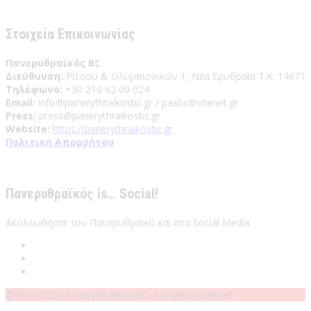
Έχω διαβάσει και αποδέχομαι του Όρους Χρήσης
Στοιχεία Επικοινωνίας
Πανερυθραϊκός BC
Διεύθυνση:
Ρίτσου & Ολυμπιονικών 1, Νέα Ερυθραία Τ.Κ. 14671
Τηλέφωνο:
+30 210 62 00 024
Email:
info@panerythraikosbc.gr / pasbc@otenet.gr
Press:
press@panerythraikosbc.gr
Website:
https://panerythraikosbc.gr
Πολιτική Απορρήτου
Πανερυθραϊκός is… Social!
Ακολουθήστε τον Πανερυθραϊκό και στα Social Media
©1931-2026 Panerythraikos BC. All rights reserved.