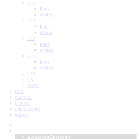
U14
Reds
Whites
U13
Reds
Whites
U12
Reds
Whites
U11
Reds
Whites
U10
U8
BABY
Νέα
Χορηγοί
Live TV
Επικοινωνία
Κάρτες
Αρχική
Σύλλογος
Διοικούσα Επιτροπή