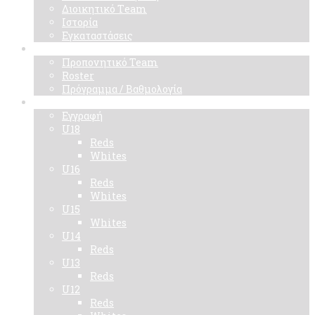
Διοικητικό Τeam
Ιστορία
Εγκαταστάσεις
Ομάδα
Προπονητικό Team
Roster
Πρόγραμμα / Βαθμολογία
Ακαδημίες
Εγγραφή
U18
Reds
Whites
U16
Reds
Whites
U15
Whites
U14
Reds
U13
Reds
U12
Reds