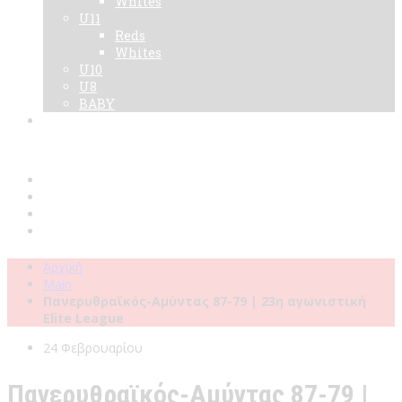
Whites
U11
Reds
Whites
U10
U8
BABY
Νεα
Χορηγοί
Live TV
Επικοινωνία
Κάρτες
Αρχική
Main
Πανερυθραϊκός-Αμύντας 87-79 | 23η αγωνιστική
Elite League
24 Φεβρουαρίου
Πανερυθραϊκός-Αμύντας 87-79 |