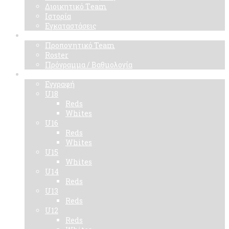
Διοικητικό Τeam
Ιστορία
Εγκαταστάσεις
Ομάδα
Προπονητικό Team
Roster
Πρόγραμμα / Βαθμολογία
Ακαδημίες
Εγγραφή
U18
Reds
Whites
U16
Reds
Whites
U15
Whites
U14
Reds
U13
Reds
U12
Reds