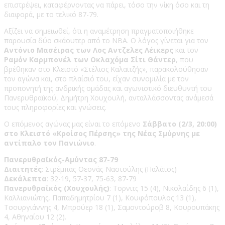
επιστρέψει, καταφέρνοντας να πάρει, τόσο την νίκη όσο και τη
διαφορά, με το τελικό 87-79.
Αξίζει να σημειωθεί, ότι η αναμέτρηση πραγματοποιήθηκε
παρουσία δύο σκάουτερ από το ΝΒΑ. Ο λόγος γίνεται για τον
Αντόνιο Μασέιρας των Λος Αντζελες Λέικερς
και τον
Ραμόν Καρμπονέλ των Οκλαχόμα Σίτι Θάντερ
, που
βρέθηκαν στο Κλειστό «Στέλιος Καλαϊτζής», παρακολούθησαν
τον αγώνα και, στο πλαίσιό του, είχαν συνομιλία με τον
προπονητή της ανδρικής ομάδας και αγωνιστικό διευθυντή του
Πανερυθραϊκού, Δημήτρη Χουχουλή, ανταλλάσσοντας ανάμεσά
τους πληροφορίες και γνώσεις.
Ο επόμενος αγώνας μας είναι το επόμενο
Σάββατο (2/3, 20:00)
στο Κλειστό «Κροίσος Πέρσης» της Νέας Σμύρνης με
αντίπαλο τον Πανιώνιο
.
Πανερυθραϊκός-Αμύντας 87-79
Διαιτητές
: Στρέμπας-Θεονάς-Ναστούλης (Παλάτος)
Δεκάλεπτα
: 32-19, 57-37, 75-63, 87-79
Πανερυθραϊκός (Χουχουλής)
: Τσρνιτς 15 (4), Νικολαΐδης 6 (1),
Καλλιανιώτης, Παπαδημητρίου 7 (1), Κουφόπουλος 13 (1),
Τσουργιάννης 4, Μπρούερ 18 (1), Σαμοντούροβ 8, Κουρουπάκης
4, Αθηναίου 12 (2).