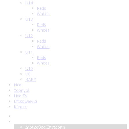
U14
Reds
Whites
U13
Reds
Whites
U12
Reds
Whites
U11
Reds
Whites
U10
U8
BABY
Νέα
Χορηγοί
Live TV
Επικοινωνία
Κάρτες
Αρχική
Σύλλογος
Διοικούσα Επιτροπή