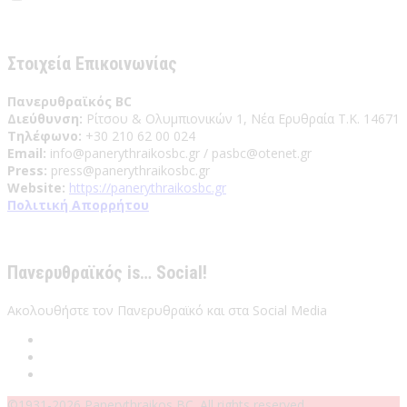
Έχω διαβάσει και αποδέχομαι του Όρους Χρήσης
Στοιχεία Επικοινωνίας
Πανερυθραϊκός BC
Διεύθυνση:
Ρίτσου & Ολυμπιονικών 1, Νέα Ερυθραία Τ.Κ. 14671
Τηλέφωνο:
+30 210 62 00 024
Email:
info@panerythraikosbc.gr / pasbc@otenet.gr
Press:
press@panerythraikosbc.gr
Website:
https://panerythraikosbc.gr
Πολιτική Απορρήτου
Πανερυθραϊκός is… Social!
Ακολουθήστε τον Πανερυθραϊκό και στα Social Media
©1931-2026 Panerythraikos BC. All rights reserved.