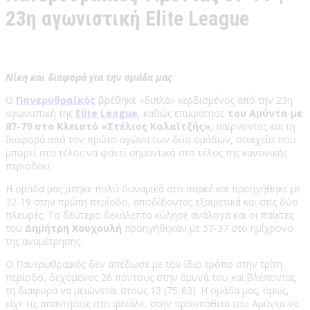
23η αγωνιστική Elite League
Νίκη και διαφορά για την ομάδα μας
Ο
Πανερυθραϊκός
βρέθηκε «διπλά» κερδισμένος από την 23η
αγωνιστική της
Elite League
, καθώς επικράτησε
του Αμύντα με
87-79 στο Κλειστό «Στέλιος Καλαϊτζής»
, παίρνοντας και τη
διαφορά από τον πρώτο αγώνα των δύο ομάδων, στοιχείο που
μπορεί στο τέλος να φανεί σημαντικό στο τέλος της κανονικής
περιόδου.
Η ομάδα μας μπήκε πολύ δυναμικά στο παρκέ και προηγήθηκε με
32-19 στην πρώτη περίοδο, αποδίδοντας εξαιρετικά και στις δύο
πλευρές. Το δεύτερο δεκάλεπτο κύλησε ανάλογα και οι παίκτες
του
Δημήτρη Χουχουλή
προηγήθηκαν με 57-37 στο ημίχρονο
της αναμέτρησης.
Ο Πανερυθραϊκός δεν απέδωσε με τον ίδιο τρόπο στην τρίτη
περίοδο, δεχόμενος 26 πόντους στην άμυνά του και βλέποντας
τη διαφορά να μειώνεται στους 12 (75-63). Η ομάδα μας, όμως,
είχε τις απαντήσεις στο φινάλε, στην προσπάθεια του Αμύντα να