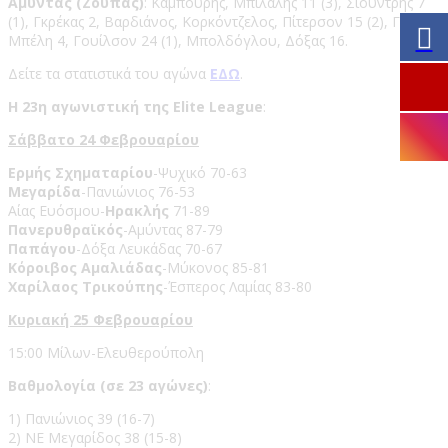
Αμύντας (Ζούπας)
: Καμπούρης, Μπιλάλης 11 (3), Σιούντρης 7
(1), Γκρέκας 2, Βαρδιάνος, Κορκόντζελος, Πίτερσον 15 (2), Γκάτζο,
Μπέλη 4, Γουίλσον 24 (1), Μπολδόγλου, Δόξας 16.
Δείτε τα στατιστικά του αγώνα
ΕΔΩ
.
Η 23η αγωνιστική της Elite League
:
Σάββατο 24 Φεβρουαρίου
Ερμής Σχηματαρίου
-Ψυχικό 70-63
Μεγαρίδα
-Πανιώνιος 76-53
Αίας Ευόσμου-
Ηρακλής
71-89
Πανερυθραϊκός
-Αμύντας 87-79
Παπάγου
-Δόξα Λευκάδας 70-67
Κόροιβος Αμαλιάδας
-Μύκονος 85-81
Χαρίλαος Τρικούπης
-Έσπερος Λαμίας 83-80
Κυριακή 25 Φεβρουαρίου
15:00 Μίλων-Ελευθερούπολη
Βαθμολογία (σε 23 αγώνες)
:
1) Πανιώνιος 39 (16-7)
2) ΝΕ Μεγαρίδος 38 (15-8)