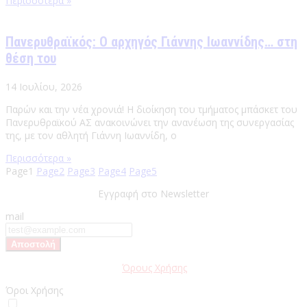
Περισσότερα »
Πανερυθραϊκός: Ο αρχηγός Γιάννης Ιωαννίδης… στη
θέση του
14 Ιουλίου, 2026
Παρών και την νέα χρονιά! Η διοίκηση του τμήματος μπάσκετ του
Πανερυθραϊκού ΑΣ ανακοινώνει την ανανέωση της συνεργασίας
της, με τον αθλητή Γιάννη Ιωαννίδη, ο
Περισσότερα »
Page
1
Page
2
Page
3
Page
4
Page
5
Εγγραφή στο Newsletter
mail
Παρακαλώ διαβάστε τους
Όρους Χρήσης
της Ιστοσελίδας.
Όροι Χρήσης