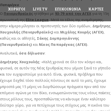
Παπαρέγκα
ΧΟΡΗΓΟΊ
LIVE TV
ΕΠΙΚΟΙΝΩΝΊΑ
ΚΆΡΤΕΣ
Ο
Πανερυθραϊκός
ηττήθηκε με
93-79 από την ΑΓΕΧ
για τη 15η
αγωνιστική της
Elite League
. Μετά το τέλος της αναμέτρησης,
στην κάμερα μίλησαν οι προπονητές των δύο ομάδων,
Δημήτρης
Χουχουλής (Πανερυθραϊκός)
και
Μιχάλης Κουρής (ΑΓΕΧ)
,
καθώς και οι αθλητές,
Σάκης Δομπρογιάννης
(Πανερυθραϊκός)
και
Νίκος Παπαρέγκας (ΑΓΕΧ)
.
Αναλυτικά,
όσα δήλωσαν
:
Δημήτρης Χουχουλής
: «Καλή χρονιά σε όλο τον κόσμο και,
φυσικά, σε αυτόν της Νέας Ερυθραίας που γέμισε ξανά το γήπεδο
και τον ευχαριστούμε για αυτό. Είναι, φυσικά, πρόβλημα που
έχουμε δεχθεί τόσο πολλούς πόντους σε αυτό το ματς, έχουμε
μπροστά μας 15 μέρες να διορθώσουμε πράγματα πριν από τον
επόμενο αγώνα με τον Βίκο, ενσωματώνοντας τους νέους παίκτες
στους ρόλους τους, προσπαθώντας να κάνουμε έναν καλύτερο
δεύτερο γύρο, για να πετύχουμε τους στόχους μας. Η εικόνα του