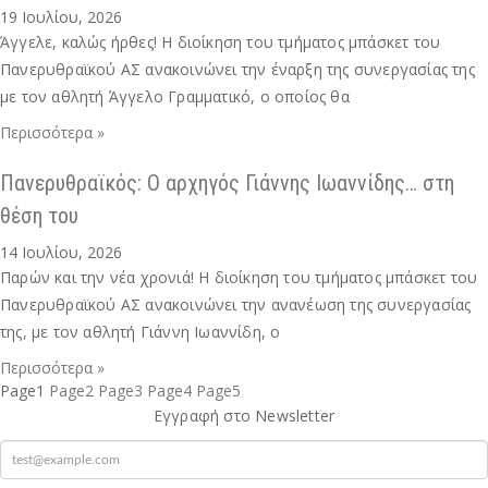
19 Ιουλίου, 2026
Άγγελε, καλώς ήρθες! Η διοίκηση του τμήματος μπάσκετ του
Πανερυθραϊκού ΑΣ ανακοινώνει την έναρξη της συνεργασίας της
με τον αθλητή Άγγελο Γραμματικό, ο οποίος θα
Περισσότερα »
Πανερυθραϊκός: Ο αρχηγός Γιάννης Ιωαννίδης… στη
θέση του
14 Ιουλίου, 2026
Παρών και την νέα χρονιά! Η διοίκηση του τμήματος μπάσκετ του
Πανερυθραϊκού ΑΣ ανακοινώνει την ανανέωση της συνεργασίας
της, με τον αθλητή Γιάννη Ιωαννίδη, ο
Περισσότερα »
Page
1
Page
2
Page
3
Page
4
Page
5
Εγγραφή στο Newsletter
mail