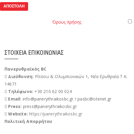
Όροι
Παρακαλώ διαβάστε τους
Όρους Χρήσης
της Ιστοσελίδας.
Χρήσης
Έχω διαβάσει και αποδέχομαι του Όρους Χρήσης
ΣΤΟΙΧΕΊΑ ΕΠΙΚΟΙΝΩΝΊΑΣ
Πανερυθραϊκός BC
Διεύθυνση:
Ρίτσου & Ολυμπιονικών 1, Νέα Ερυθραία Τ.Κ.
14671
Τηλέφωνο:
+30 210 62 00 024
Email:
info@panerythraikosbc.gr / pasbc@otenet.gr
Press:
press@panerythraikosbc.gr
Website:
https://panerythraikosbc.gr
Πολιτική Απορρήτου