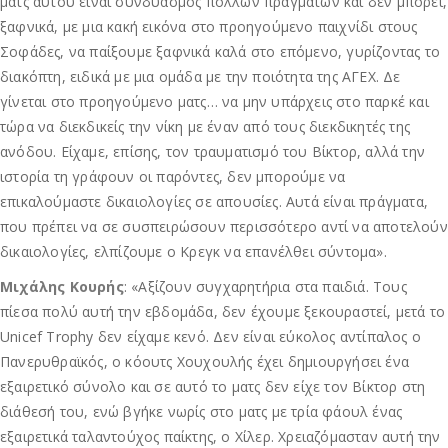
ματς αυτού είναι συνδυασμός πολλών πραγμάτων και δεν μπορεί,
ξαφνικά, με μια κακή εικόνα στο προηγούμενο παιχνίδι στους
Σοφάδες, να παίξουμε ξαφνικά καλά στο επόμενο, γυρίζοντας το
διακόπτη, ειδικά με μια ομάδα με την ποιότητα της ΑΓΕΧ. Δε
γίνεται στο προηγούμενο ματς… να μην υπάρχεις στο παρκέ και
τώρα να διεκδικείς την νίκη με έναν από τους διεκδικητές της
ανόδου. Είχαμε, επίσης, τον τραυματισμό του Βίκτορ, αλλά την
ιστορία τη γράφουν οι παρόντες, δεν μπορούμε να
επικαλούμαστε δικαιολογίες σε απουσίες. Αυτά είναι πράγματα,
που πρέπει να σε συσπειρώσουν περισσότερο αντί να αποτελούν
δικαιολογίες, ελπίζουμε ο Κρεγκ να επανέλθει σύντομα».
Μιχάλης Κουρής
: «Αξίζουν συγχαρητήρια στα παιδιά. Τους
πίεσα πολύ αυτή την εβδομάδα, δεν έχουμε ξεκουραστεί, μετά το
Unicef Trophy δεν είχαμε κενό. Δεν είναι εύκολος αντίπαλος ο
Πανερυθραϊκός, ο κόουτς Χουχουλής έχει δημιουργήσει ένα
εξαιρετικό σύνολο και σε αυτό το ματς δεν είχε τον Βίκτορ στη
διάθεσή του, ενώ βγήκε νωρίς στο ματς με τρία φάουλ ένας
εξαιρετικά ταλαντούχος παίκτης, ο Χίλερ. Χρειαζόμασταν αυτή την