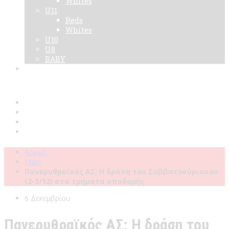
Whites
U11
Reds
Whites
U10
U8
BABY
Νεα
Χορηγοί
Live TV
Επικοινωνία
Κάρτες
Αρχική
Main
Πανερυθραϊκός ΑΣ: Η δράση του Σαββατοκύριακου
(2-3/12) στα τμήματα υποδομής
6 Δεκεμβρίου
Πανερυθραϊκός ΑΣ: Η δράση του