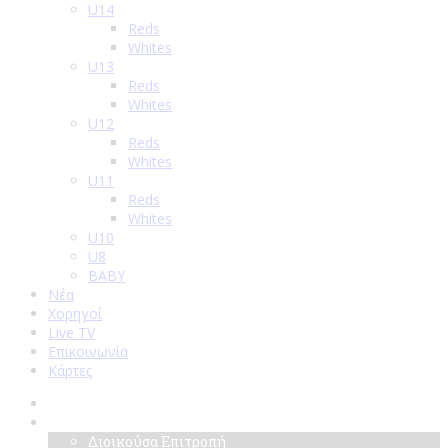
U14
Reds
Whites
U13
Reds
Whites
U12
Reds
Whites
U11
Reds
Whites
U10
U8
BABY
Νέα
Χορηγοί
Live TV
Επικοινωνία
Κάρτες
Αρχική
Σύλλογος
Διοικούσα Επιτροπή