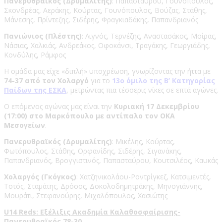
Πανερυθραϊκός (Δρυμαλίτης)
: Παπασταύρου, Γουνόπουλος,
Σκονδρέας, Αεράκης, Κούρτας, Γουνόπουλος, Βούζας, Στάθης,
Μάνεσης, Πρίντεζης, Σιδέρης, Φραγκιαδάκης, Παπανδριανός
Πανιώνιος (Πλέστης)
: Λιγνός, Τερνέζης, Αναστασάκος, Μοίρας,
Νάσιας, Χαλκιάς, Ανδρεάκος, Οφοκάνσι, Τραγάκης, Γεωργιάδης,
Κονδύλης, Ράμφος
Η ομάδα μας είχε «διπλή» υποχρέωση, γνωρίζοντας την ήττα με
74-37 από τον Χολαργό
για το
13ο όμιλο της Β’ Κατηγορίας
Παίδων της ΕΣΚΑ
, μετρώντας πια τέσσερις νίκες σε επτά αγώνες.
Ο επόμενος αγώνας μας είναι την
Κυριακή 17 Δεκεμβρίου
(17:00) στο Μαρκόπουλο με αντίπαλο τον ΟΚΑ
Μεσογείων
.
Πανερυθραϊκός (Δρυμαλίτης)
: Μικέλης, Κούρτας,
Φωτόπουλος, Στάθης, Ορφανίδης, Σιδέρης, Σιγανάκης,
Παπανδριανός, Βρογγιστινός, Παπασταύρου, Κουτσιλέος, Καυκάς
Χολαργός (Γκόγκος)
: Χατζηνικολάου-Ροντρίγκεζ, Κατσιμεντές,
Τοτός, Σταμάτης, Δρόσος, Δοκολοδημητράκης, Μηνογιάννης,
Μουράτι, Στεφανούρης, Μιχαλόπουλος, Χασιώτης
U14 Reds: Εξέλιξις Ακαδημία Καλαθοσφαίρισης-
Πανερυθραϊκός 78-30