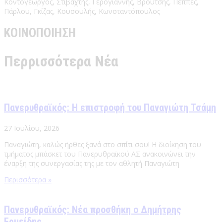
Κοντογεώργος, Στιβαχτής, Γερογιάννης, Βρούτσης, Πεππές,
Πάρλου, Γκίζας, Κουσουλής, Κωνσταντόπουλος
ΚΟΙΝΟΠΟΙΗΣΗ
Περρισσότερα Νέα
Πανερυθραϊκός: Η επιστροφή του Παναγιώτη Τσάμη
27 Ιουλίου, 2026
Παναγιώτη, καλώς ήρθες ξανά στο σπίτι σου! Η διοίκηση του
τμήματος μπάσκετ του Πανερυθραϊκού ΑΣ ανακοινώνει την
έναρξη της συνεργασίας της με τον αθλητή Παναγιώτη
Περισσότερα »
Πανερυθραϊκός: Νέα προσθήκη ο Δημήτρης
Ερμείδης