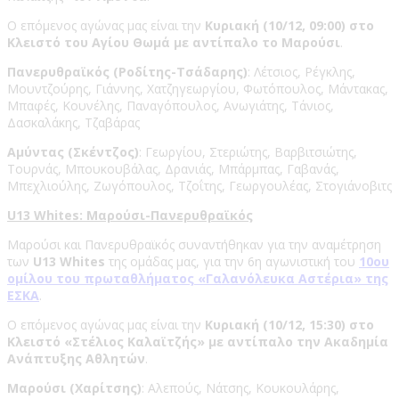
Ο επόμενος αγώνας μας είναι την
Κυριακή (10/12, 09:00) στο
Κλειστό του Αγίου Θωμά με αντίπαλο το Μαρούσι
.
Πανερυθραϊκός (Ροδίτης-Τσάδαρης)
: Λέτσιος, Ρέγκλης,
Μουντζούρης, Γιάννης, Χατζηγεωργίου, Φωτόπουλος, Μάντακας,
Μπαφές, Κουνέλης, Παναγόπουλος, Ανωγιάτης, Τάνιος,
Δασκαλάκης, Τζαβάρας
Αμύντας (Σκέντζος)
: Γεωργίου, Στεριώτης, Βαρβιτσιώτης,
Τουρνάς, Μπουκουβάλας, Δρανιάς, Μπάρμπας, Γαβανάς,
Μπεχλιούλης, Ζωγόπουλος, Τζοΐτης, Γεωργουλέας, Στογιάνοβιτς
U13 Whites: Μαρούσι-Πανερυθραϊκός
Μαρούσι και Πανερυθραϊκός συναντήθηκαν για την αναμέτρηση
των
U13 Whites
της ομάδας μας, για την 6η αγωνιστική του
10ου
ομίλου του πρωταθλήματος «Γαλανόλευκα Αστέρια» της
ΕΣΚΑ
.
Ο επόμενος αγώνας μας είναι την
Κυριακή (10/12, 15:30) στο
Κλειστό «Στέλιος Καλαϊτζής» με αντίπαλο την Ακαδημία
Ανάπτυξης Αθλητών
.
Μαρούσι (Χαρίτσης)
: Αλεπούς, Νάτσης, Κουκουλάρης,