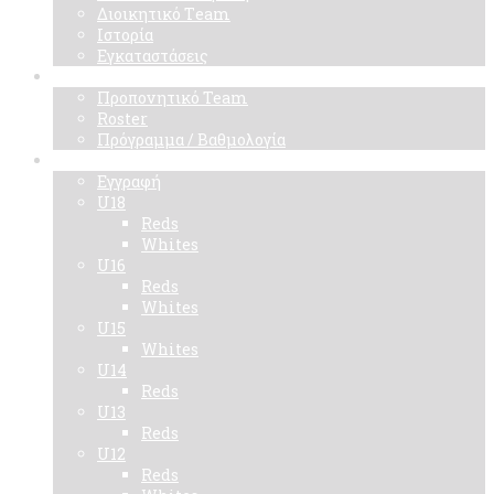
Διοικητικό Τeam
Ιστορία
Εγκαταστάσεις
Ομάδα
Προπονητικό Team
Roster
Πρόγραμμα / Βαθμολογία
Ακαδημίες
Εγγραφή
U18
Reds
Whites
U16
Reds
Whites
U15
Whites
U14
Reds
U13
Reds
U12
Reds