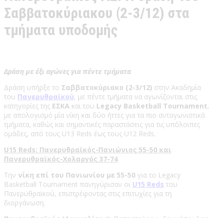
Σαββατοκύριακου (2-3/12) στα
τμήματα υποδομής
Δράση με έξι αγώνες για πέντε τμήματα
Δράση υπήρξε το
Σαββατοκύριακο (2-3/12)
στην Ακαδημία
του
Πανερυθραϊκού
, με πέντε τμήματα να αγωνίζονται στις
κατηγορίες της
ΕΣΚΑ
και του
Legacy Basketball Tournament
,
με απολογισμό μία νίκη και δύο ήττες για τα πιο ανταγωνιστικά
τμήματα, καθώς και σημαντικές παραστάσεις για τις υπόλοιπες
ομάδες, από τους U13 Reds έως τους U12 Reds.
U15 Reds: Πανερυθραϊκός-Πανιώνιος 55-50 και
Πανερυθραϊκός-Χολαργός 37-74
Την
νίκη επί του Πανιωνίου με 55-50
για το Legacy
Basketball Tournament πανηγύρισαν οι
U15 Reds
του
Πανερυθραϊκού, επιστρέφοντας στις επιτυχίες για τη
διοργάνωση.