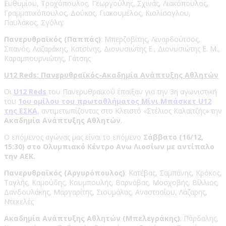
Ευθυμίου, Τροχόπουλος, Γεωργούλης, Σχινάς, Λιακόπουλος,
Γραμματικόπουλος, Δούκας, Γιακουμέλος, Κιολίσογλου,
Παυλάκος, Σγόλη;
Πανερυθραϊκός (Παππάς)
: Μπερζοβίτης, Λιναρδούτσος,
Σπανός, Λαζαράκης, Κατσίνης, Διονυσιώτης Ε., Διονυσιώτης Ε. Μ.,
Καραμπουρνιώτης, Γάτσης
U12 Reds: Πανερυθραϊκός-Ακαδημία Ανάπτυξης Αθλητών
Οι
U12 Reds
του Πανερυθραϊκού έπαιξαν για την 3η αγωνιστική
του
1ου ομίλου του πρωταθλήματος Μίνι Μπάσκετ U12
της ΕΣΚΑ
, αντιμετωπίζοντας στο Κλειστό «Στέλιος Καλαϊτζής» την
Ακαδημία Ανάπτυξης Αθλητών
.
Ο επόμενος αγώνας μας είναι το επόμενο
Σάββατο (16/12,
15:30) στο Ολυμπιακό Κέντρο Ανω Λιοσίων με αντίπαλο
την ΑΕΚ.
Πανερυθραϊκός (Αργυρόπουλος)
: Κατέβας, Σαμπάνης, Κρόκος,
Ταγλής, Καμούδης, Κουμπουλής, Βαρνάβας, Μοσχοβής, Βίλλιος,
Δανδουλάκης, Μαργαρίτης, Σιουμάλας, Αναστασίου, Λάζαρης,
Ντεκελές
Ακαδημία Ανάπτυξης Αθλητών (Μπελεγράκης)
: Πάρδαλης,