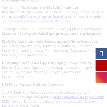
Την ήττα με
78-30 από την Εξέλιξη Ακαδημία
Καλαθοσφαίρισης
γνώρισε ο Πανερυθραϊκός για τον 3ο όμιλο
του
πρωταθλήματος Παμπαίδων Β’ U14
, με τους
U14 Reds
να μετρούν πια τέσσερις νίκες σε έξι αγώνες.
Το επόμενο παιχνίδι μας είναι την
Κυριακή (10/12, 17:15) στο
Κλειστό «Στέλιος Καλαϊτζής» με αντίπαλο την Κηφισιά
.
Εξέλιξις Ακαδημία Καλαθοσφαίρισης (Παπαϊωάννου)
:
Αλειφέρης, Λαδόπουλος, Καμίτσας, Συνάπαλος, Δρακάτης,
Κουβάλης, Φραντζεσκάκης, Τουρκαντώνης, Σκριμιτέας, Παγώνας,
Μαλάμος, Παναγιωτόπουλος
Πανερυθραϊκός (Ροδίτης-Τσάδαρης)
: Δεληκλιτσιώτης,
Μάνος, Τζώρτσος, Ορφανίδης, Λάζαρης, Μωραΐτης, Φάρνελ,
Σάφης, Τριχιάς, Κουτσιλέος, Βλαχάκης, Κατσούρας,
Κωστόπουλος
U13 Reds: Πανερυθραϊκός-Αμύντας
Οι
U13 Reds
του Πανερυθραϊκού αγωνίστηκαν για την 6η
αγωνιστική του πρωταθλήματος
«Γαλανόλευκα Αστέρια» της
ΕΣΚΑ
και τον 1ο όμιλο, υποδεχόμενοι στο Κλειστό «Στέλιος
Καλαϊτζής» τον
Αμύντα
.