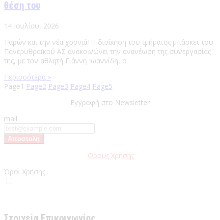
θέση του
14 Ιουλίου, 2026
Παρών και την νέα χρονιά! Η διοίκηση του τμήματος μπάσκετ του
Πανερυθραϊκού ΑΣ ανακοινώνει την ανανέωση της συνεργασίας
της, με τον αθλητή Γιάννη Ιωαννίδη, ο
Περισσότερα »
Page
1
Page
2
Page
3
Page
4
Page
5
Εγγραφή στο Newsletter
mail
Παρακαλώ διαβάστε τους
Όρους Χρήσης
της Ιστοσελίδας.
Όροι Χρήσης
Έχω διαβάσει και αποδέχομαι του Όρους Χρήσης
Στοιχεία Επικοινωνίας