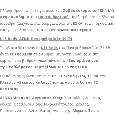
Πλήρης δράση υπήρξε για άλλο ένα
Σαββατοκύριακο (13-14/4)
στην Ακαδημία
του
Πανερυθραϊκού
, με έξι τμήματα να δίνουν
ισάριθμα παιχνίδια στις διοργανώσεις της
ΕΣΚΑ
, ενώ η ομάδα μας
κατέγραψε δύο νίκες στα πιο ανταγωνιστικά τμήματα.
U15 Reds: ΑΕΝΚ-Πανερυθραϊκός 39-71
Το «5 στα 5» έκαναν οι
U15 Reds
του Πανερυθραϊκού με
71-39
έναντι της ΑΕΝΚ
στις Αδάμες, μένοντας μόνοι τους στην
κορυφή του βαθμολογικού πίνακα του
3ου ομίλου του
πρωταθλήματος Παμπαίδων Α’ U15 της ΕΣΚΑ
.
Ο επόμενος αγώνας μας είναι την
Κυριακή (21/4, 15:30) στο
Κλειστό «Στέλιος Καλαϊτζής» με αντίπαλο τον ΓΣ
Κηφισιάς
.
ΑΕΝΚ (Μπίσκας-Αργυρόπουλος)
: Τσακιρίδης, Λιαράκος,
Λέκκας, Θρασυβουλίδης, Νικολακόπουλος, Ζέρβας,
Παπαγιαννάκης, Αντζουλάτος, Ανδρώνης, Μάρκτζι, Τζίνος,