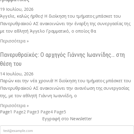
19 Ιουλίου, 2026
Άγγελε, καλώς ήρθες! Η διοίκηση του τμήματος μπάσκετ του
Πανερυθραϊκού ΑΣ ανακοινώνει την έναρξη της συνεργασίας της
με τον αθλητή Άγγελο Γραμματικό, ο οποίος θα
Περισσότερα »
Πανερυθραϊκός: Ο αρχηγός Γιάννης Ιωαννίδης… στη
θέση του
14 Ιουλίου, 2026
Παρών και την νέα χρονιά! Η διοίκηση του τμήματος μπάσκετ του
Πανερυθραϊκού ΑΣ ανακοινώνει την ανανέωση της συνεργασίας
της, με τον αθλητή Γιάννη Ιωαννίδη, ο
Περισσότερα »
Page
1
Page
2
Page
3
Page
4
Page
5
Εγγραφή στο Newsletter
mail