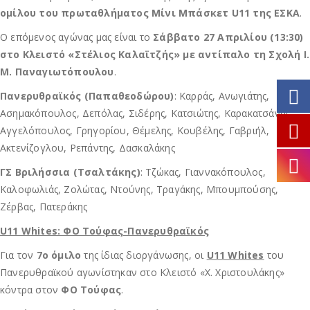
ομίλου του πρωταθλήματος Μίνι Μπάσκετ U11 της ΕΣΚΑ
.
Ο επόμενος αγώνας μας είναι το
Σάββατο 27 Απριλίου (13:30)
στο Κλειστό «Στέλιος Καλαϊτζής» με αντίπαλο τη Σχολή Ι.
Μ. Παναγιωτόπουλου
.
Πανερυθραϊκός (Παπαθεοδώρου)
: Καρράς, Ανωγιάτης,
Ασημακόπουλος, Δεπόλας, Σιδέρης, Κατσιώτης, Καρακατσάνης,
Αγγελόπουλος, Γρηγορίου, Θέμελης, Κουβέλης, Γαβριήλ,
Ακτενίζογλου, Ρεπάντης, Δασκαλάκης
ΓΣ Βριλήσσια (Τσαλτάκης)
: Τζώκας, Γιαννακόπουλος,
Καλοφωλιάς, Ζολώτας, Ντούνης, Τραγάκης, Μπουμπούσης,
Ζέρβας, Πατεράκης
U11 Whites: ΦΟ Τούφας-Πανερυθραϊκός
Για τον
7ο όμιλο
της ίδιας διοργάνωσης, οι
U11 Whites
του
Πανερυθραϊκού αγωνίστηκαν στο Κλειστό «Χ. Χριστουλάκης»
κόντρα στον
ΦΟ Τούφας
.