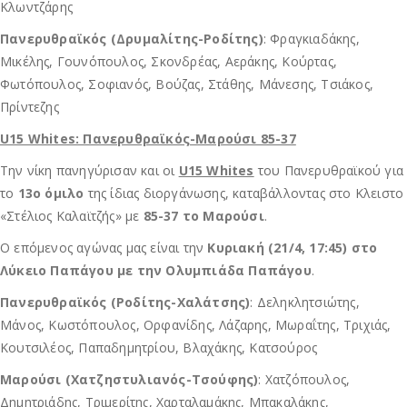
Κλωντζάρης
Πανερυθραϊκός (Δρυμαλίτης-Ροδίτης)
: Φραγκιαδάκης,
Μικέλης, Γουνόπουλος, Σκονδρέας, Αεράκης, Κούρτας,
Φωτόπουλος, Σοφιανός, Βούζας, Στάθης, Μάνεσης, Τσιάκος,
Πρίντεζης
U15 Whites: Πανερυθραϊκός-Μαρούσι 85-37
Την νίκη πανηγύρισαν και οι
U15 Whites
του Πανερυθραϊκού για
το
13ο όμιλο
της ίδιας διοργάνωσης, καταβάλλοντας στο Κλειστο
«Στέλιος Καλαϊτζής» με
85-37 το Μαρούσι
.
Ο επόμενος αγώνας μας είναι την
Κυριακή (21/4, 17:45) στο
Λύκειο Παπάγου με την Ολυμπιάδα Παπάγου
.
Πανερυθραϊκός (Ροδίτης-Χαλάτσης)
: Δεληκλητσιώτης,
Μάνος, Κωστόπουλος, Ορφανίδης, Λάζαρης, Μωραΐτης, Τριχιάς,
Κουτσιλέος, Παπαδημητρίου, Βλαχάκης, Κατσούρος
Μαρούσι (Χατζηστυλιανός-Τσούφης)
: Χατζόπουλος,
Δημητριάδης, Τριμερίτης, Χαρταλαμάκης, Μπακαλάκης,