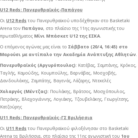
U12 Reds: Πανερυθραϊκός-Παπάγου
Οι
U12 Reds
του Πανερυθραϊκού υποδέχθηκαν στο Basketaki
Arena τον
Παπάγου
, στο πλαίσιο της 11ης αγωνιστικής του
πρωταθλήματος
Μίνι Μπάσκετ U12 της ΕΣΚΑ
.
Ο επόμενος αγώνας μας είναι το
Σάββατο (20/4, 16:45) στο
Μαρούσι με αντίπαλο την Ακαδημία Ανάπτυξης Αθλητών
.
Πανερυθραϊκός (Αργυρόπουλος)
: Κατέβας, Σαμπάνης, Κρόκος,
Ταγλής, Καμούδης, Κουμπούλης, Βαρνάβας, Μοσχοβής,
Δανδουλάκης, Ζαμπάτης, Βαγενάς, Λάζαρης, Ντεκελές
Χολαργός (Μέντζας)
: Πουλάκης, Βράτσος, Μοσχόπουλος,
Πετράκης, Βλαχογιάννης, Λογιάκης, Τζουβελάκης, Γεωργίτσης,
Κατζούρης
U11 Reds: Πανερυθραϊκός-ΓΣ Βριλήσσια
Οι
U11 Reds
του Πανερυθραϊκού φιλοξένησαν στο Basketaki
Arena τα Βριλήσσια, στο πλαίσιο της 11ης αγωνιστική του
1ου