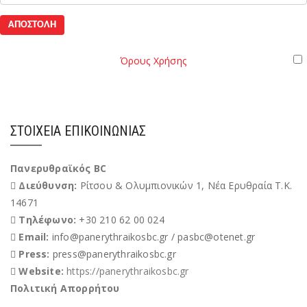
Όροι
Παρακαλώ διαβάστε τους
Όρους Χρήσης
της Ιστοσελίδας.
Χρήσης
Έχω διαβάσει και αποδέχομαι του Όρους Χρήσης
ΣΤΟΙΧΕΊΑ ΕΠΙΚΟΙΝΩΝΊΑΣ
Πανερυθραϊκός BC
Διεύθυνση:
Ρίτσου & Ολυμπιονικών 1, Νέα Ερυθραία Τ.Κ.
14671
Τηλέφωνο:
+30 210 62 00 024
Email:
info@panerythraikosbc.gr / pasbc@otenet.gr
Press:
press@panerythraikosbc.gr
Website:
https://panerythraikosbc.gr
Πολιτική Απορρήτου