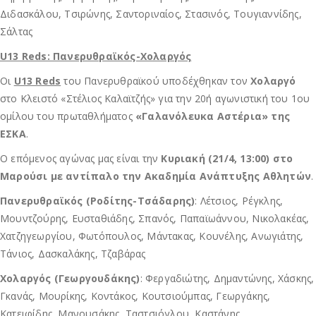
Διδασκάλου, Τσιρώνης, Σαντοριναίος, Στασινός, Τουγιαννίδης,
Σάλτας
U13 Reds: Πανερυθραϊκός-Χολαργός
Οι
U13 Reds
του Πανερυθραϊκού υποδέχθηκαν τον
Χολαργό
στο Κλειστό «Στέλιος Καλαϊτζής» για την 20ή αγωνιστική του 1ου
ομίλου του πρωταθλήματος
«Γαλανόλευκα Αστέρια» της
ΕΣΚΑ
.
Ο επόμενος αγώνας μας είναι την
Κυριακή (21/4, 13:00) στο
Μαρούσι με αντίπαλο την Ακαδημία Ανάπτυξης Αθλητών
.
Πανερυθραϊκός (Ροδίτης-Τσάδαρης)
: Λέτσιος, Ρέγκλης,
Μουντζούρης, Ευσταθιάδης, Σπανός, Παπαϊωάννου, Νικολακέας,
Χατζηγεωργίου, Φωτόπουλος, Μάντακας, Κουνέλης, Ανωγιάτης,
Τάνιος, Δασκαλάκης, Τζαβάρας
Χολαργός (Γεωργουδάκης)
: Φεργαδιώτης, Δημαντώνης, Χάσκης,
Γκανάς, Μουρίκης, Κοντάκος, Κουτσιούμπας, Γεωργάκης,
Κατειφίδης, Μανουσάκης, Ταστσιόγλου, Καστάνης