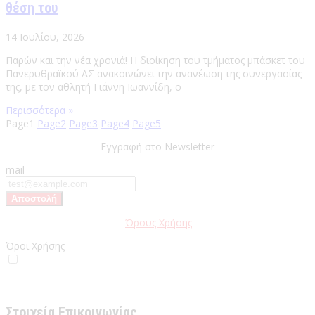
θέση του
14 Ιουλίου, 2026
Παρών και την νέα χρονιά! Η διοίκηση του τμήματος μπάσκετ του
Πανερυθραϊκού ΑΣ ανακοινώνει την ανανέωση της συνεργασίας
της, με τον αθλητή Γιάννη Ιωαννίδη, ο
Περισσότερα »
Page
1
Page
2
Page
3
Page
4
Page
5
Εγγραφή στο Newsletter
mail
Παρακαλώ διαβάστε τους
Όρους Χρήσης
της Ιστοσελίδας.
Όροι Χρήσης
Έχω διαβάσει και αποδέχομαι του Όρους Χρήσης
Στοιχεία Επικοινωνίας