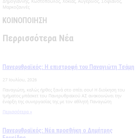
Δημογιάννης, Κωστόπουλος, Χοκιάς, Αυγερινός, Σοφιανός,
Μαρκοζαννές
ΚΟΙΝΟΠΟΙΗΣΗ
Περρισσότερα Νέα
Πανερυθραϊκός: Η επιστροφή του Παναγιώτη Τσάμη
27 Ιουλίου, 2026
Παναγιώτη, καλώς ήρθες ξανά στο σπίτι σου! Η διοίκηση του
τμήματος μπάσκετ του Πανερυθραϊκού ΑΣ ανακοινώνει την
έναρξη της συνεργασίας της με τον αθλητή Παναγιώτη
Περισσότερα »
Πανερυθραϊκός: Νέα προσθήκη ο Δημήτρης
Ερμείδης