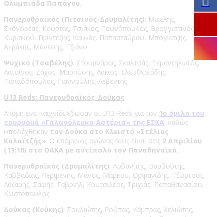
Ολυμπιάδα Παπάγου
.
Πανερυθραϊκός (Πιτσινός-Δρυμαλίτης)
: Μικέλης,
Σκονδρέας, Κούρτας, Τσιάκος, Γουνόπουλος, Βρογγιστινός,
Κυριακού, Πρίντεζης, Καυκάς, Παπασταύρου, Μπογιατζής,
Αεράκης, Μάνεσης, Τζιάνο
Ψυχικό (Τσαβέλης)
: Στουρνάρας, Σκαλτσάς, Ξεμαντηλωτός,
Λατσίνος, Ζάχος, Μαρούσης, Λάκιος, Ελευθεριάδης,
Παπαδόπουλος, Γιαννούλης, Λεβέντης
U13 Reds: Πανερυθραϊκός-Δούκας
Ακόμη ένα παιχνίδι έδωσαν οι U13 Reds για τον
1ο όμιλο του
τουρνουά «Γαλανόλευκα Αστέρια» της ΕΣΚΑ
, καθώς
υποδέχθηκαν
τον Δούκα στο Κλειστό «Στέλιος
Καλαϊτζής»
. Ο επόμενος αγώνας τους είναι στις
2 Απριλίου
(13:10) στο ΟΑΚΑ με αντίπαλο τον Παναθηναϊκό
.
Πανερυθραϊκός (Δρυμαλίτης)
: Αρβανίτης, Βαρβούτης,
Καββαδίας, Περιμένης, Μάνος, Μάρκου, Ορφανίδης, Τζώρτσος,
Λάζαρης, Σαφής, Γαβριήλ, Κουτσιλέος, Τριχιάς, Παπαθανασίου,
Κωστόπουλος
Δούκας (Κούκης)
: Σουλιώτης, Ρούπας, Κάμπρας, Χελιώτης,