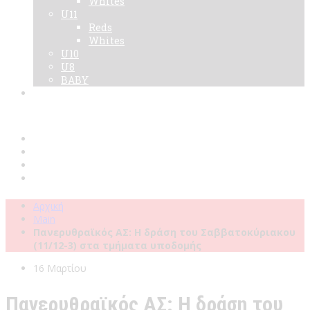
Whites
U11
Reds
Whites
U10
U8
BABY
Νεα
Χορηγοί
Live TV
Επικοινωνία
Κάρτες
Αρχική
Main
Πανερυθραϊκός ΑΣ: Η δράση του Σαββατοκύριακου
(11/12-3) στα τμήματα υποδομής
16 Μαρτίου
Πανερυθραϊκός ΑΣ: Η δράση του