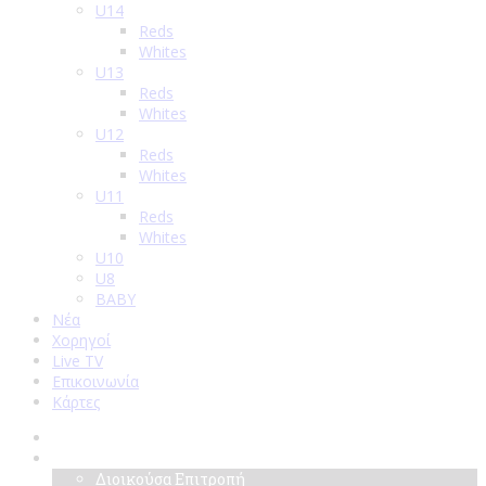
U14
Reds
Whites
U13
Reds
Whites
U12
Reds
Whites
U11
Reds
Whites
U10
U8
BABY
Νέα
Χορηγοί
Live TV
Επικοινωνία
Κάρτες
Αρχική
Σύλλογος
Διοικούσα Επιτροπή