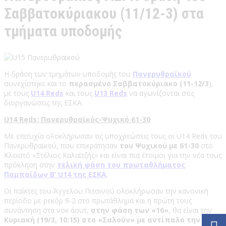
Σαββατοκύριακου (11/12-3) στα
τμήματα υποδομής
Η δράση των τμημάτων υποδομής του
Πανερυθραϊκού
συνεχίστηκε και το
περασμένο Σαββατοκύριακο (11-12/3
),
με τους
U14 Reds
και τους
U13 Reds
να αγωνίζονται στις
διοργανώσεις της ΕΣΚΑ.
U14 Reds: Πανερυθραϊκός-Ψυχικό 61-30
Με επιτυχία ολοκλήρωσαν τις υποχρεώσεις τους οι U14 Reds του
Πανερυθραϊκού, που επικράτησαν
του Ψυχικού με 61-30
στο
Κλειστό «Στέλιος Καλαϊτζής» και είναι πια έτοιμοι για την νέα τους
πρόκληση στην
τελική φάση του πρωταθλήματος
Παμπαίδων Β’ U14 της ΕΣΚΑ
.
Οι παίκτες του Άγγελου Πιτσινού ολοκλήρωσαν την κανονική
περίοδο με ρεκόρ 9-2 στο πρωτάθλημα και η πρώτη τους
συνάντηση στα νοκ άουτ,
στην φάση των «16»
, θα είναι την
Κυριακή (19/3, 10:15) στο «Σαλούν» με αντίπαλο την