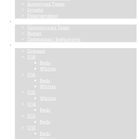
Διοικητικό Τeam
Ιστορία
Εγκαταστάσεις
Ομάδα
Προπονητικό Team
Roster
Πρόγραμμα / Βαθμολογία
Ακαδημίες
Εγγραφή
U18
Reds
Whites
U16
Reds
Whites
U15
Whites
U14
Reds
U13
Reds
U12
Reds