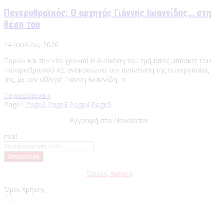
Πανερυθραϊκός: Ο αρχηγός Γιάννης Ιωαννίδης… στη
θέση του
14 Ιουλίου, 2026
Παρών και την νέα χρονιά! Η διοίκηση του τμήματος μπάσκετ του
Πανερυθραϊκού ΑΣ ανακοινώνει την ανανέωση της συνεργασίας
της, με τον αθλητή Γιάννη Ιωαννίδη, ο
Περισσότερα »
Page
1
Page
2
Page
3
Page
4
Page
5
Εγγραφή στο Newsletter
mail
Παρακαλώ διαβάστε τους
Όρους Χρήσης
της Ιστοσελίδας.
Όροι Χρήσης
Έχω διαβάσει και αποδέχομαι του Όρους Χρήσης