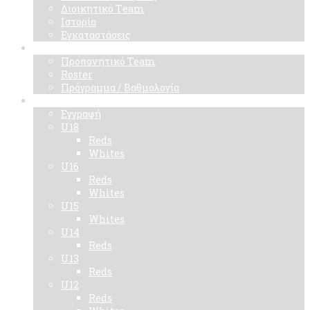
Διοικητικό Τeam
Ιστορία
Εγκαταστάσεις
Ομάδα
Προπονητικό Team
Roster
Πρόγραμμα / Βαθμολογία
Ακαδημίες
Εγγραφή
U18
Reds
Whites
U16
Reds
Whites
U15
Whites
U14
Reds
U13
Reds
U12
Reds