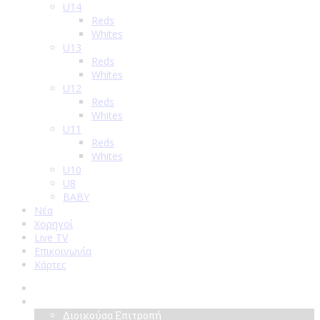
U14
Reds
Whites
U13
Reds
Whites
U12
Reds
Whites
U11
Reds
Whites
U10
U8
BABY
Νέα
Χορηγοί
Live TV
Επικοινωνία
Κάρτες
Αρχική
Σύλλογος
Διοικούσα Επιτροπή