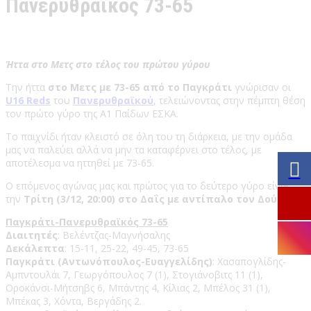
Πανερυθραϊκός 73-65
Ήττα στο Μετς στο τέλος του πρώτου γύρου
Την ήττα
στο Μετς με 73-65 από το Παγκράτι
γνώρισαν οι
U16 Reds
του
Πανερυθραϊκού
, τελειώνοντας στην πέμπτη θέση
τον πρώτο γύρο της Α1 Παίδων ΕΣΚΑ.
Το παιχνίδι ήταν κλειστό σε όλη του τη διάρκεια, με την ομάδα
μας να παλεύει αλλά να μην τα καταφέρνει στο τέλος, με
αποτέλεσμα να ηττηθεί με 73-65.
Ο επόμενος αγώνας μας και πρώτος για το δεύτερο γύρο είναι
την
Τρίτη (3/12, 20:00) στο Δαΐς με αντίπαλο τον Δούκα
.
Παγκράτι-Πανερυθραϊκός 73-65
Διαιτητές
: Βελέντζας-Μαγνήσαλης
Δεκάλεπτα
: 15-11, 25-22, 49-45, 73-65
Παγκράτι (Αντωνόπουλος-Ευαγγελίδης)
: Χασαπογλίδης-
Αμπντουλάι 7, Γεωργόπουλος 7 (1), Στογιάνοβιτς 11 (1),
Οροκάνσι-Μήτσηβς 6, Μπάντης 4, Κίλιας 2, Μπέλος 31 (1),
Μπέκας 3, Χόντα, Βεργάδης 2.