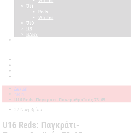
Whites
U11
Reds
Whites
U10
U8
BABY
Νεα
Χορηγοί
Live TV
Επικοινωνία
Κάρτες
Αρχική
Main
U16 Reds: Παγκράτι-Πανερυθραϊκός 73-65
27 Νοεμβρίου
U16 Reds: Παγκράτι-