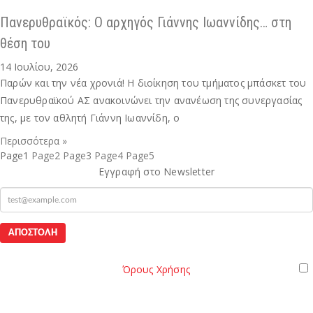
Πανερυθραϊκός: Ο αρχηγός Γιάννης Ιωαννίδης… στη
θέση του
14 Ιουλίου, 2026
Παρών και την νέα χρονιά! Η διοίκηση του τμήματος μπάσκετ του
Πανερυθραϊκού ΑΣ ανακοινώνει την ανανέωση της συνεργασίας
της, με τον αθλητή Γιάννη Ιωαννίδη, ο
Περισσότερα »
Page
1
Page
2
Page
3
Page
4
Page
5
Εγγραφή στο Newsletter
mail
Όροι
Παρακαλώ διαβάστε τους
Όρους Χρήσης
της Ιστοσελίδας.
Χρήσης
Έχω διαβάσει και αποδέχομαι του Όρους Χρήσης