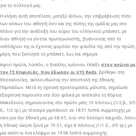
για το σύλλογό μας.
Η κλήση αυτή αποτέλεσε, μεταξύ άλλων, την επιβράβευση τόσο
των κόπων του αθλητή όσο και της πίστης της ομάδας μας στο
πλάνο για την ανάδειξη του αύριο του ελληνικού μπάσκετ, με
έναν αθλητή να γίνεται πρωταγωνιστής, βγαίνοντας από τα
«σπλάχνα» της κι έχοντας φορέσει την φανέλα της από την πρώτη
μέρα, που ξεκίνησε το μπάσκετ, έως και σήμερα.
Αφού πρώτα, λοιπόν, ο Βασίλης Ιωάννου έπαιξε
στον αγώνα με
τον ΓΣ Κηφισιάς, που έδωσαν οι U15 Reds
, βρέθηκε στη
Θεσσαλονίκη, ακολουθώντας την αποστολή της Εθνικής
Παμπαίδων. Μετά τη σχετική προετοιμασία, μάλιστα, σημείωσε
εξαιρετική παρουσία στα δύο φιλικά με αντίπαλο τη Βόρεια
Μακεδονία, σημειώνοντας στο πρώτο ματς 10 πόντους (1/2 β., 3/5
δ., 1/2 τρ.) με τέσσερα ριμπάουντ σε 18:51 λεπτά συμμετοχής με
νίκη για την Εθνική μας με 68-67, ενώ στο δεύτερο παιχνίδι, όπου
η Εθνική νίκησε ξανά με 75-51, είχε 8 πόντους (1/1 δ., 3/5 τρ.) με
μία ασίστ κι ένα κλέψιμο σε 19:58 λεπτά συμμετοχής.