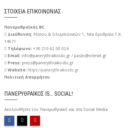
ΣΤΟΙΧΕΊΑ ΕΠΙΚΟΙΝΩΝΊΑΣ
Πανερυθραϊκός BC
Διεύθυνση:
Ρίτσου & Ολυμπιονικών 1, Νέα Ερυθραία Τ.Κ.
14671
Τηλέφωνο:
+30 210 62 00 024
Email:
info@panerythraikosbc.gr / pasbc@otenet.gr
Press:
press@panerythraikosbc.gr
Website:
https://panerythraikosbc.gr
Πολιτική Απορρήτου
ΠΑΝΕΡΥΘΡΑΪΚΌΣ IS… SOCIAL!
Ακολουθήστε τον Πανερυθραϊκό και στα Social Media