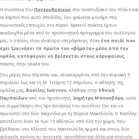
Η συνέπεια του
Πανερυθραϊκού
στο αναπτυξιακό του πλάνο και
οι καρποί που αυτό αποδίδει, δεν φαίνεται μονάχα στις
αγωνιστικές επιτυχίες στο παρκέ. Αρκετοί παίκτες έχουν
αναδειχθεί μέσα από το προπονητικό πρόγραμμα του συλλόγου
μας, ο οποίος είναι ιδιαίτερα υπερήφανος, όταν
ένα παιδί που
έχει ξεκινήσει τα πρώτα του «βήματα» μέσα από την
ομάδα, καταφέρνει να βρίσκεται στους κορυφαίους
παίκτες στην ηλικία του.
Στις μέρες που πέρασαν και, συγκεκριμένα, από την Κυριακή 9
Απριλίου έως και τη Μ. Τετάρτη 12 Απριλίου, ο αθλητής της
ομάδας μας,
Βασίλης Ιωάννου
, κλήθηκε στην
Εθνική
Παμπαίδων
από τον προπονητή,
Δημήτρη Μπουσβάρο
, ώστε
να συμμετάσχει στις προπονήσεις του συνόλου του και να
αγωνιστεί στα δύο παιχνίδια με τη Βόρεια Μακεδονία. Ο Βασίλης
αποτέλεσε έναν εκ των 15 αθλητών από όλη την χώρα, που
βρέθηκαν στο Κλειστό του Μαντουλίδη αρχικά και στους δύο
φιλικούς αγώνες εν συνεχεία, προσθέτοντας άλλη μια επιτυχία