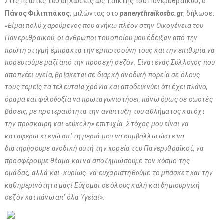
Στις πρώτες του δηλώσεις ως παίκτης του Πανερυθραϊκού, ο
Πάνος Φιλιππάκος
, μιλώντας στο
panerythraikosbc.gr
, δήλωσε:
«Είμαι πολύ χαρούμενος που ανήκω πλέον στην Οικογένεια του
Πανερυθραικού, οι άνθρωποι του οποίου μου έδειξαν από την
πρώτη στιγμή έμπρακτα την εμπιστοσύνη τους και την επιθυμία να
πορευτούμε μαζί από την προσεχή σεζόν. Είναι ένας Σύλλογος που
αποπνέει υγεία, βρίσκεται σε διαρκή ανοδική πορεία σε όλους
τους τομείς τα τελευταία χρόνια και αποδεικνύει ότι έχει πλάνο,
όραμα και φιλοδοξία να πρωταγωνιστήσει, πάνω όμως σε σωστές
βάσεις, με προτεραιότητα την ανάπτυξη του αθλήματος και όχι
την πρόσκαιρη και «εύκολη» επιτυχία. Στόχος μου είναι να
καταφέρω κι εγώ απ’ τη μεριά μου να συμβάλλω ώστε να
διατηρήσουμε ανοδική αυτή την πορεία του Πανερυθραϊκού, να
προσφέρουμε θέαμα και να αποζημιώσουμε τον κόσμο της
ομάδας, αλλά και -κυρίως- να ευχαριστηθούμε το μπάσκετ και την
καθημερινότητα μας! Εύχομαι σε όλους καλή και δημιουργική
σεζόν και πάνω απ’ όλα Υγεία!».