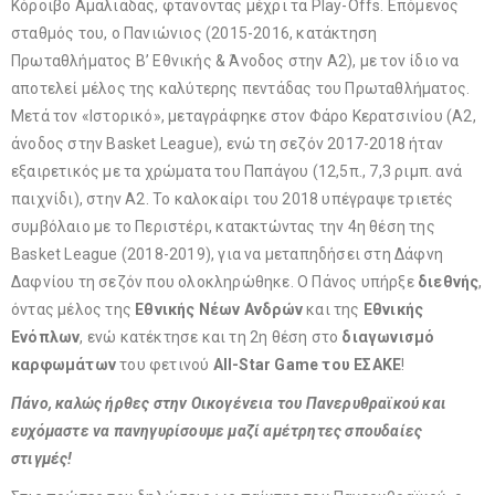
Κόροιβο Αμαλιάδας, φτάνοντας μέχρι τα Play-Offs. Επόμενος
σταθμός του, ο Πανιώνιος (2015-2016, κατάκτηση
Πρωταθλήματος Β’ Εθνικής & Άνοδος στην Α2), με τον ίδιο να
αποτελεί μέλος της καλύτερης πεντάδας του Πρωταθλήματος.
Μετά τον «Ιστορικό», μεταγράφηκε στον Φάρο Κερατσινίου (Α2,
άνοδος στην Basket League), ενώ τη σεζόν 2017-2018 ήταν
εξαιρετικός με τα χρώματα του Παπάγου (12,5π., 7,3 ριμπ. ανά
παιχνίδι), στην Α2. Το καλοκαίρι του 2018 υπέγραψε τριετές
συμβόλαιο με το Περιστέρι, κατακτώντας την 4η θέση της
Basket League (2018-2019), για να μεταπηδήσει στη Δάφνη
Δαφνίου τη σεζόν που ολοκληρώθηκε. Ο Πάνος υπήρξε
διεθνής
,
όντας μέλος της
Εθνικής Νέων Ανδρών
και της
Εθνικής
Ενόπλων
, ενώ κατέκτησε και τη 2η θέση στο
διαγωνισμό
καρφωμάτων
του φετινού
All-Star Game του ΕΣΑΚΕ
!
Πάνο, καλώς ήρθες στην Οικογένεια του Πανερυθραϊκού και
ευχόμαστε να πανηγυρίσουμε μαζί αμέτρητες σπουδαίες
στιγμές!