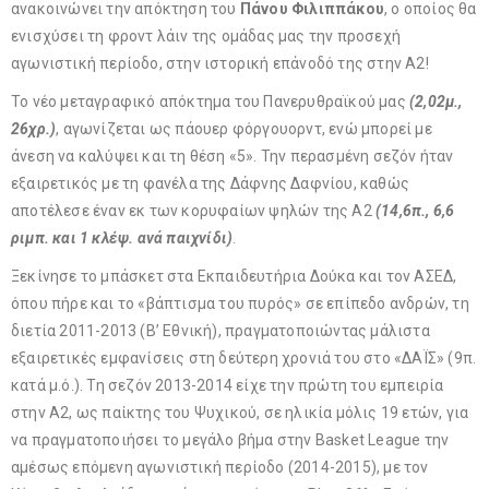
ανακοινώνει την απόκτηση του
Πάνου Φιλιππάκου
, ο οποίος θα
ενισχύσει τη φροντ λάιν της ομάδας μας την προσεχή
αγωνιστική περίοδο, στην ιστορική επάνοδό της στην Α2!
Το νέο μεταγραφικό απόκτημα του Πανερυθραϊκού μας
(2,02μ.,
26χρ.)
, αγωνίζεται ως πάουερ φόργουορντ, ενώ μπορεί με
άνεση να καλύψει και τη θέση «5». Την περασμένη σεζόν ήταν
εξαιρετικός με τη φανέλα της Δάφνης Δαφνίου, καθώς
αποτέλεσε έναν εκ των κορυφαίων ψηλών της Α2
(14,6π., 6,6
ριμπ. και 1 κλέψ. ανά παιχνίδι)
.
Ξεκίνησε το μπάσκετ στα Εκπαιδευτήρια Δούκα και τον ΑΣΕΔ,
όπου πήρε και το «βάπτισμα του πυρός» σε επίπεδο ανδρών, τη
διετία 2011-2013 (Β’ Εθνική), πραγματοποιώντας μάλιστα
εξαιρετικές εμφανίσεις στη δεύτερη χρονιά του στο «ΔΑΪΣ» (9π.
κατά μ.ό.). Τη σεζόν 2013-2014 είχε την πρώτη του εμπειρία
στην Α2, ως παίκτης του Ψυχικού, σε ηλικία μόλις 19 ετών, για
να πραγματοποιήσει το μεγάλο βήμα στην Basket League την
αμέσως επόμενη αγωνιστική περίοδο (2014-2015), με τον