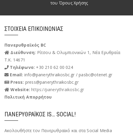
του Όρους Χρήσης
Alternative:
ΣΤΟΙΧΕΊΑ ΕΠΙΚΟΙΝΩΝΊΑΣ
Πανερυθραϊκός BC
Διεύθυνση:
Ρίτσου & Ολυμπιονικών 1, Νέα Ερυθραία
Τ.Κ. 14671
Τηλέφωνο:
+30 210 62 00 024
Email:
info@panerythraikosbc.gr / pasbc@otenet.gr
Press:
press@panerythraikosbc.gr
Website:
https://panerythraikosbc.gr
Πολιτική Απορρήτου
ΠΑΝΕΡΥΘΡΑΪΚΌΣ IS… SOCIAL!
Ακολουθήστε τον Πανερυθραϊκό και στα Social Media