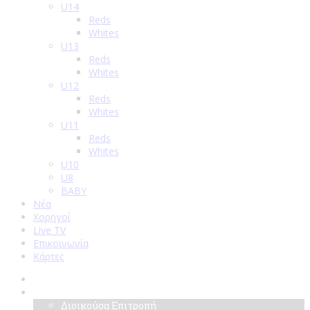
U14
Reds
Whites
U13
Reds
Whites
U12
Reds
Whites
U11
Reds
Whites
U10
U8
BABY
Νέα
Χορηγοί
Live TV
Επικοινωνία
Κάρτες
Αρχική
Σύλλογος
Διοικούσα Επιτροπή