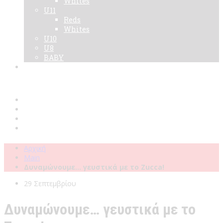
Whites
U11
Reds
Whites
U10
U8
BABY
Νεα
Χορηγοί
Live TV
Επικοινωνία
Κάρτες
Αρχική
Main
Δυναμώνουμε… γευστικά με το Zucca!
29 Σεπτεμβρίου
Δυναμώνουμε… γευστικά με το