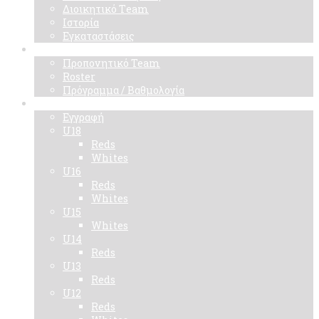
Διοικητικό Τeam
Ιστορία
Εγκαταστάσεις
Ομάδα
Προπονητικό Team
Roster
Πρόγραμμα / Βαθμολογία
Ακαδημίες
Εγγραφή
U18
Reds
Whites
U16
Reds
Whites
U15
Whites
U14
Reds
U13
Reds
U12
Reds