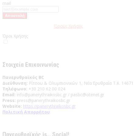
mail
Παρακαλώ διαβάστε τους
Όρους Χρήσης
της Ιστοσελίδας.
Όροι Χρήσης
Έχω διαβάσει και αποδέχομαι του Όρους Χρήσης
Στοιχεία Επικοινωνίας
Πανερυθραϊκός BC
Διεύθυνση:
Ρίτσου & Ολυμπιονικών 1, Νέα Ερυθραία Τ.Κ. 14671
Τηλέφωνο:
+30 210 62 00 024
Email:
info@panerythraikosbc.gr / pasbc@otenet.gr
Press:
press@panerythraikosbc.gr
Website:
https://panerythraikosbc.gr
Πολιτική Απορρήτου
Πανερυθραϊκός is… Social!