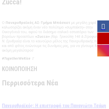
Zucca!
Ο
Πανερυθραϊκός ΑΣ-Τμήμα Μπάσκετ
με μεγάλη χαρά
καλωσορίζει ακόμη έναν νέο πολύτιμο «συμπαίκτη» στην
Οικογένειά του, αφού το διάσημο ιταλικό εστιατόριο των
βορείων προαστίων
«Zucca»
(Χαρ. Τρικούπη 146 & Στροφυλίου,
Ν. Ερυθραία)
είναι το καινούριο μέλος της Πανερυθραϊκής παρέας
και από φέτος ενώνουμε τις δυνάμεις μας, για να γίνουμε ΜΑΖΙ
ακόμη μεγαλύτεροι!
#TogetherWeRise
🚩
ΚΟΙΝΟΠΟΙΗΣΗ
Περρισσότερα Νέα
Πανερυθραϊκός: Η επιστροφή του Παναγιώτη Τσάμη