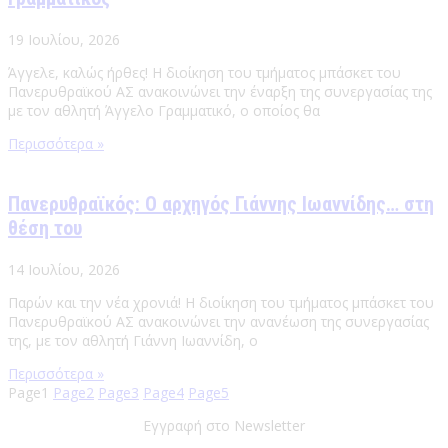
19 Ιουλίου, 2026
Άγγελε, καλώς ήρθες! Η διοίκηση του τμήματος μπάσκετ του
Πανερυθραϊκού ΑΣ ανακοινώνει την έναρξη της συνεργασίας της
με τον αθλητή Άγγελο Γραμματικό, ο οποίος θα
Περισσότερα »
Πανερυθραϊκός: Ο αρχηγός Γιάννης Ιωαννίδης… στη
θέση του
14 Ιουλίου, 2026
Παρών και την νέα χρονιά! Η διοίκηση του τμήματος μπάσκετ του
Πανερυθραϊκού ΑΣ ανακοινώνει την ανανέωση της συνεργασίας
της, με τον αθλητή Γιάννη Ιωαννίδη, ο
Περισσότερα »
Page
1
Page
2
Page
3
Page
4
Page
5
Εγγραφή στο Newsletter