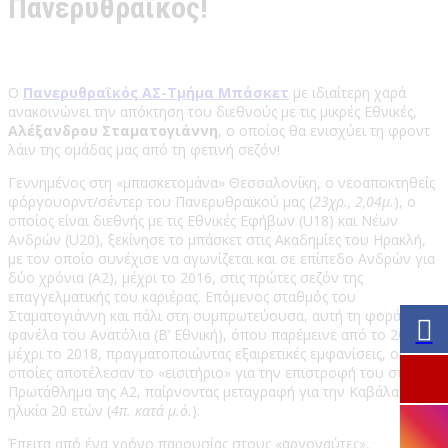
Πανερυθραϊκός!
Ο
Πανερυθραϊκός ΑΣ-Τμήμα Μπάσκετ
με ιδιαίτερη χαρά
ανακοινώνει την απόκτηση του διεθνούς με τις μικρές Εθνικές,
Αλέξανδρου Σταματογιάννη
, ο οποίος θα ενισχύει τη φροντ
λάιν της ομάδας μας από τη φετινή σεζόν!
Γεννημένος στη «μπασκετομάνα» Θεσσαλονίκη, ο νεοαποκτηθείς
φόργουορντ/σέντερ του Πανερυθραϊκού μας (
23χρ., 2,04μ.
), ο
οποίος είναι διεθνής με τις Εθνικές Εφήβων (U18) και Νέων
Ανδρών (U20), ξεκίνησε το μπάσκετ στις Ακαδημίες του Ηρακλή,
με τον οποίο συνέχισε να αγωνίζεται και σε επίπεδο Ανδρών για
δύο χρόνια (Α2), μέχρι το 2016, στις πρώτες σεζόν της
επαγγελματικής του καριέρας. Επόμενος σταθμός του
Σταματογιάννη και πάλι στη συμπρωτεύουσα, αυτή τη φορά με τη
φανέλα του Ανατόλια (Β’ Εθνική), όπου παρέμεινε από το 2016
μέχρι το 2018, πραγματοποιώντας εξαιρετικές εμφανίσεις, οι
οποίες αποτέλεσαν το «εισιτήριο» για την επιστροφή του στο
Πρωτάθλημα της Α2, παίρνοντας μεταγραφή για την Καβάλα, σε
ηλικία 20 ετών (
4π. κατά μ.ό.
).
Έπειτα από ένα χρόνο παρουσίας στους «αργοναύτες»,