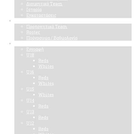
Διοικητικό Τeam
Ιστορία
Εγκαταστάσεις
Ομάδα
Προπονητικό Team
Roster
Πρόγραμμα / Βαθμολογία
Ακαδημίες
Εγγραφή
U18
Reds
Whites
U16
Reds
Whites
U15
Whites
U14
Reds
U13
Reds
U12
Reds