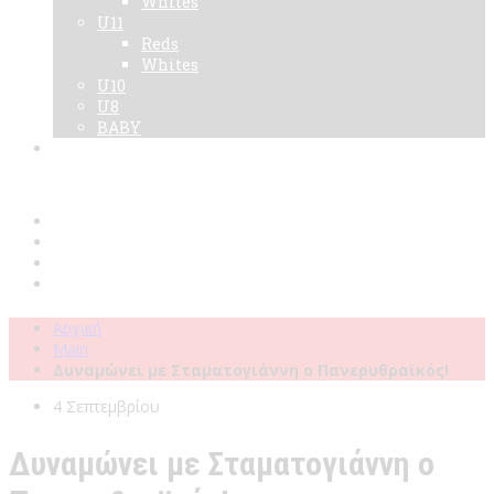
Whites
U11
Reds
Whites
U10
U8
BABY
Νεα
Χορηγοί
Live TV
Επικοινωνία
Κάρτες
Αρχική
Main
Δυναμώνει με Σταματογιάννη ο Πανερυθραϊκός!
4 Σεπτεμβρίου
Δυναμώνει με Σταματογιάννη ο