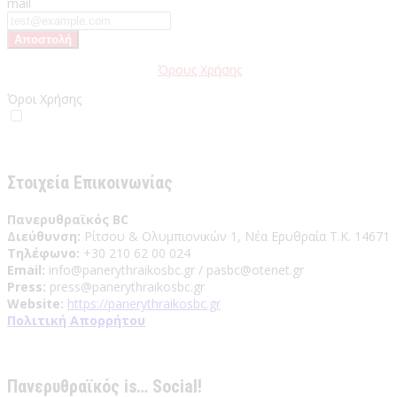
mail
Παρακαλώ διαβάστε τους
Όρους Χρήσης
της Ιστοσελίδας.
Όροι Χρήσης
Έχω διαβάσει και αποδέχομαι του Όρους Χρήσης
Στοιχεία Επικοινωνίας
Πανερυθραϊκός BC
Διεύθυνση:
Ρίτσου & Ολυμπιονικών 1, Νέα Ερυθραία Τ.Κ. 14671
Τηλέφωνο:
+30 210 62 00 024
Email:
info@panerythraikosbc.gr / pasbc@otenet.gr
Press:
press@panerythraikosbc.gr
Website:
https://panerythraikosbc.gr
Πολιτική Απορρήτου
Πανερυθραϊκός is… Social!