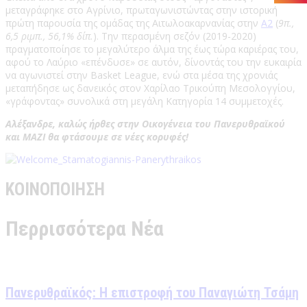
μεταγράφηκε στο Αγρίνιο, πρωταγωνιστώντας στην ιστορική
πρώτη παρουσία της ομάδας της Αιτωλοακαρνανίας στην
Α2
(
9π.,
6,5 ριμπ., 56,1% δίπ.
). Την περασμένη σεζόν (2019-2020)
πραγματοποίησε το μεγαλύτερο άλμα της έως τώρα καριέρας του,
αφού το Λαύριο «επένδυσε» σε αυτόν, δίνοντάς του την ευκαιρία
να αγωνιστεί στην Basket League, ενώ στα μέσα της χρονιάς
μεταπήδησε ως δανεικός στον Χαρίλαο Τρικούπη Μεσολογγίου,
«γράφοντας» συνολικά στη μεγάλη Κατηγορία 14 συμμετοχές.
Αλέξανδρε, καλώς ήρθες στην Οικογένεια του Πανερυθραϊκού
και ΜΑΖΙ θα φτάσουμε σε νέες κορυφές!
ΚΟΙΝΟΠΟΙΗΣΗ
Περρισσότερα Νέα
Πανερυθραϊκός: Η επιστροφή του Παναγιώτη Τσάμη