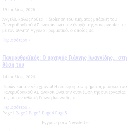
19 Ιουλίου, 2026
Άγγελε, καλώς ήρθες! Η διοίκηση του τμήματος μπάσκετ του
Πανερυθραϊκού ΑΣ ανακοινώνει την έναρξη της συνεργασίας της
με τον αθλητή Άγγελο Γραμματικό, ο οποίος θα
Περισσότερα »
Πανερυθραϊκός: Ο αρχηγός Γιάννης Ιωαννίδης… στη
θέση του
14 Ιουλίου, 2026
Παρών και την νέα χρονιά! Η διοίκηση του τμήματος μπάσκετ του
Πανερυθραϊκού ΑΣ ανακοινώνει την ανανέωση της συνεργασίας
της, με τον αθλητή Γιάννη Ιωαννίδη, ο
Περισσότερα »
Page
1
Page
2
Page
3
Page
4
Page
5
Εγγραφή στο Newsletter