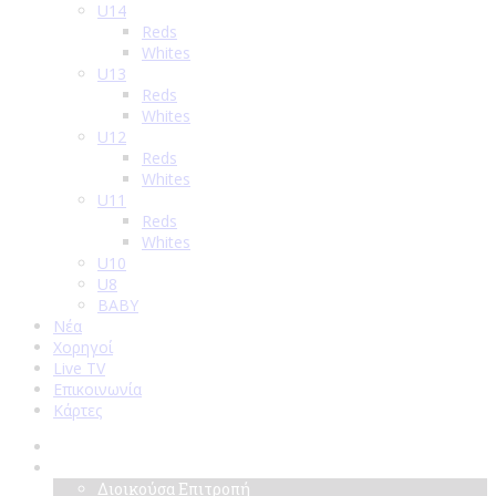
U14
Reds
Whites
U13
Reds
Whites
U12
Reds
Whites
U11
Reds
Whites
U10
U8
BABY
Νέα
Χορηγοί
Live TV
Επικοινωνία
Κάρτες
Αρχική
Σύλλογος
Διοικούσα Επιτροπή