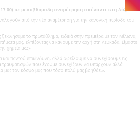
, 17:00) σε μεσοβδόμαδη αναμέτρηση απέναντι στη Δόξα
.
ναλογούν από την νέα αναμέτρηση για την κανονική περίοδο του
ς ξεκινήσαμε το πρωτάθλημα, ειδικά στην πρεμιέρα με τον Μίλωνα,
ατήματά μας, ελπίζοντας να κάνουμε την αρχή στη Λευκάδα. Είμαστε
ην χημεία μας».
 και παντού επικίνδυνη, αλλά οφείλουμε να συνεχίσουμε τις
τα τραυματισμών που έχουμε συνεχίζουν να υπάρχουν αλλά
λα μας τον κόσμο μας που τόσο πολύ μας βοηθάει».