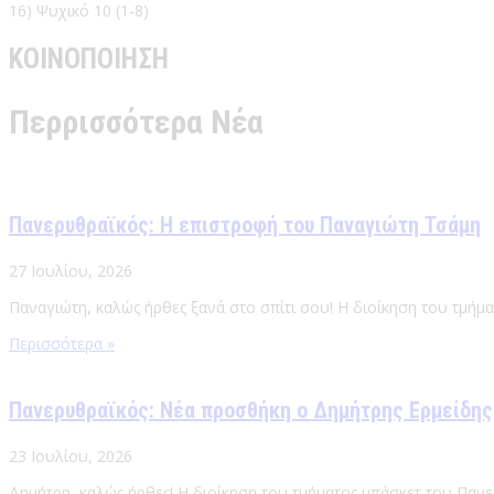
16) Ψυχικό 10 (1-8)
ΚΟΙΝΟΠΟΙΗΣΗ
Περρισσότερα Νέα
Πανερυθραϊκός: Η επιστροφή του Παναγιώτη Τσάμη
27 Ιουλίου, 2026
Παναγιώτη, καλώς ήρθες ξανά στο σπίτι σου! Η διοίκηση του τμήμ
Περισσότερα »
Πανερυθραϊκός: Νέα προσθήκη ο Δημήτρης Ερμείδης
23 Ιουλίου, 2026
Δημήτρη, καλώς ήρθες! Η διοίκηση του τμήματος μπάσκετ του Πανε