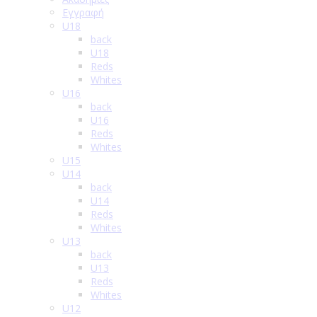
Εγγραφή
U18
back
U18
Reds
Whites
U16
back
U16
Reds
Whites
U15
U14
back
U14
Reds
Whites
U13
back
U13
Reds
Whites
U12