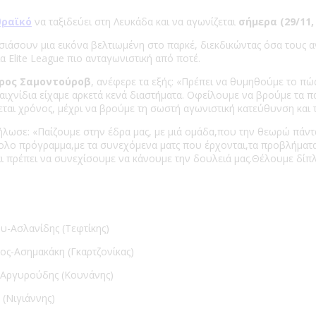
θραϊκό
να ταξιδεύει στη Λευκάδα και να αγωνίζεται
σήμερα (29/11
άσουν μια εικόνα βελτιωμένη στο παρκέ, διεκδικώντας όσα τους α
 Elite League πιο ανταγωνιστική από ποτέ.
ρος Σαμοντούροβ
, ανέφερε τα εξής: «Πρέπει να θυμηθούμε το πώ
αιχνίδια είχαμε αρκετά κενά διαστήματα. Οφείλουμε να βρούμε τα π
εται χρόνος, μέχρι να βρούμε τη σωστή αγωνιστική κατεύθυνση και τ
λωσε: «Παίζουμε στην έδρα μας, με μιά ομάδα,που την θεωρώ πάντα
σκολο πρόγραμμα,με τα συνεχόμενα ματς που έρχονται,τα προβλήμα
και πρέπει να συνεχίσουμε να κάνουμε την δουλειά μας.Θέλουμε δίπ
υ-Ασλανίδης (Τεφτίκης)
ς-Ασημακάκη (Γκαρτζονίκας)
-Αργυρούδης (Κουνάνης)
(Νιγιάννης)