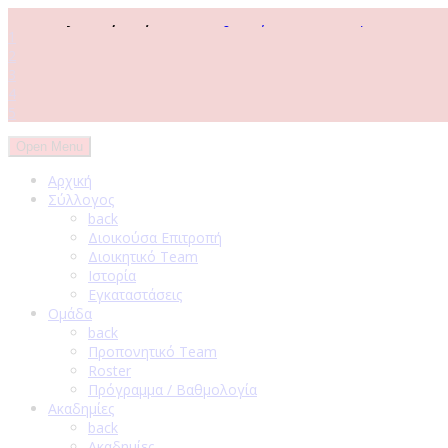
Τελευταία Νέα :
Πανερυθραϊκός: Η επιστροφή του Παναγι
1
2
3
4
5
Open Menu
Αρχική
Σύλλογος
back
Διοικούσα Επιτροπή
Διοικητικό Τeam
Ιστορία
Εγκαταστάσεις
Ομάδα
back
Προπονητικό Team
Roster
Πρόγραμμα / Βαθμολογία
Ακαδημίες
back
Ακαδημίες