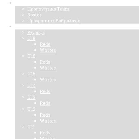
Ομάδα
Προπονητικό Team
Roster
Πρόγραμμα / Βαθμολογία
Ακαδημίες
Εγγραφή
U18
Reds
Whites
U16
Reds
Whites
U15
Whites
U14
Reds
U13
Reds
U12
Reds
Whites
U11
Reds
Whites