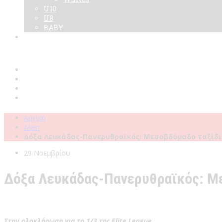
U10
U8
BABY
Νεα
Χορηγοί
Live TV
Επικοινωνία
Κάρτες
Αρχική
Main
Δόξα Λευκάδας-Πανερυθραϊκός: Μεσοβδόμαδο ταξίδι
29 Νοεμβρίου
Δόξα Λευκάδας-Πανερυθραϊκός: Με
Στην ολοκλήρωση για το 1/3 της Elite League