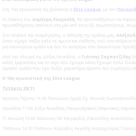
Στη 10η αγωνιστική της βρίσκεται η
Elite League
, με τον
Πανερυ
Οι παίκτες του
Δημήτρη Χουχουλή
, θα προσπαθήσουν να παρουσι
πρωταθλήματος απέναντι στη μία από τους έξι πρωτοπόρους, σε μια
Στο πλαίσιο της αναμέτρησης, ο αθλητής της ομάδας μας,
Αλέξανδ
όπου είχαμε παίξει καλά σε άμυνα και επίθεση, ενώ στα επόμενα π
μια καινούργια ομάδα και δεν το αναφέρω σαν δικαιολογία. Χρειάζ
Από την πλευρά της Δόξας Λευκάδας, ο
Γιάννης Σαχπατζίδης
δή
καλές εμφανίσεις και το σερί που έχουμε κάνει.Έχουμε πολύ δύ
είμαστε ομάδα που έχει δείξει χαρακτήρα,είμαστε πιο συμπαγείς 
Η 10η αγωνιστική της Elite League
:
Τετάρτη 29/11
Κροίσος Πέρσης 16.30 Πανιώνιος-Ερμής Σχ. Θεονάς-Κωνσταντινίδο
Λευκάδας 17.00 Δόξα Λευκάδας-Πανερυθραϊκός Μαρινάκης-Καρπάνο
Π. Χανιώτη 19.00 Μύκονος-ΝΕ Μεγαρίδος Ζακεστίδης-Αναστασίου
Παπάγου 16.30 Παπάγου-Κόροιβος Αγγελής-Κατραχούρας-Τσώνος 