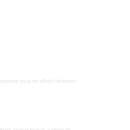
νεργασίας της με τον αθλητή Παναγιώτη
αθλητή Δημήτρη Ερμείδη, ο οποίος θα