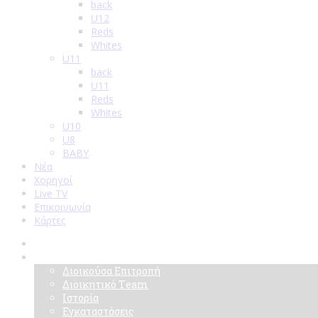
back
U12
Reds
Whites
U11
back
U11
Reds
Whites
U10
U8
BABY
Νέα
Χορηγοί
Live TV
Επικοινωνία
Κάρτες
Αρχική
Σύλλογος
Διοικούσα Επιτροπή
Διοικητικό Τeam
Ιστορία
Εγκαταστάσεις