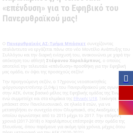
«επένδυση» για το Εφηβικό του
Πανερυθραϊκού μας!
Ο
Πανερυθραϊκός ΑΣ-Τμήμα Μπάσκετ
συνεχίζοντας
αταλάντευτα να εργάζεται πάνω στο νέο Μοντέλο Ανάπτυξης του
Συλλόγου και την διαρκή ενίσχυσή του, ανακοινώνει με χαρά την
απόκτηση του αθλητή
Στέφανου Χαραλάμπους
, ο οποίος
αποτελεί την τελευταία «επένδυση»-προσθήκη για την Εφηβική
μας ομάδα, εν όψει της προσεχούς σεζόν!
Την προηγούμενη σεζόν, ο 17χρονος νεοαποκτηθείς
φόργουορντ/σέντερ (2,04μ.) του Πανερυθραϊκού μας αγωνιζόταν
στην ΑΕΚ, όντας βασικό μέλος της Εφηβικής ομάδας της Ένωσης,
ενώ συμμετείχε και στα κλιμάκια της
Εθνικής U18
. Ξεκίνησε το
μπάσκετ στον Πανελευσινιακό, σε ηλικία 8 ετών, για να
μεταπηδήσει εν συνεχεία στον Ολυμπιακό, στις Ακαδημίες του
οποίου αγωνίστηκε από το 2015 μέχρι το 2017. Την επόμενη
χρονιά (2017-2018) ο Χαραλάμπους επέστρεψε στην ομάδα της
Ελευσίνας, όπου παρέμεινε για ακόμη τρία χρόνια, μέχρις ότου
πάρει μεταγραφή για την ΑΕΚ (2020-2021).