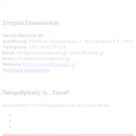
Έχω διαβάσει και αποδέχομαι του Όρους Χρήσης
Στοιχεία Επικοινωνίας
Πανερυθραϊκός BC
Διεύθυνση:
Ρίτσου & Ολυμπιονικών 1, Νέα Ερυθραία Τ.Κ. 14671
Τηλέφωνο:
+30 210 62 00 024
Email:
info@panerythraikosbc.gr / pasbc@otenet.gr
Press:
press@panerythraikosbc.gr
Website:
https://panerythraikosbc.gr
Πολιτική Απορρήτου
Πανερυθραϊκός is… Social!
Ακολουθήστε τον Πανερυθραϊκό και στα Social Media