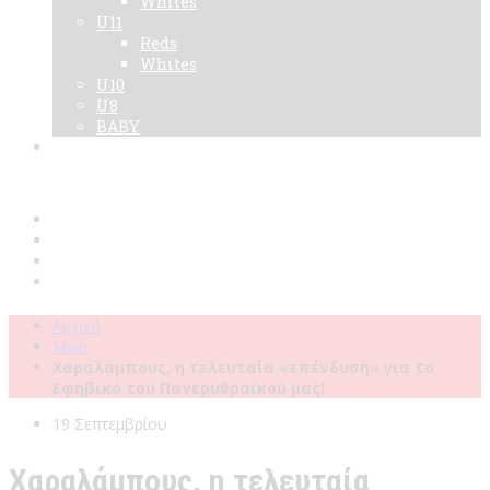
Whites
U11
Reds
Whites
U10
U8
BABY
Νεα
Χορηγοί
Live TV
Επικοινωνία
Κάρτες
Αρχική
Main
Χαραλάμπους, η τελευταία «επένδυση» για το
Εφηβικό του Πανερυθραϊκού μας!
19 Σεπτεμβρίου
Χαραλάμπους, η τελευταία