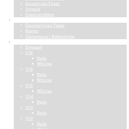
Διοικητικό Τeam
Ιστορία
Εγκαταστάσεις
Ομάδα
Προπονητικό Team
Roster
Πρόγραμμα / Βαθμολογία
Ακαδημίες
Εγγραφή
U18
Reds
Whites
U16
Reds
Whites
U15
Whites
U14
Reds
U13
Reds
U12
Reds