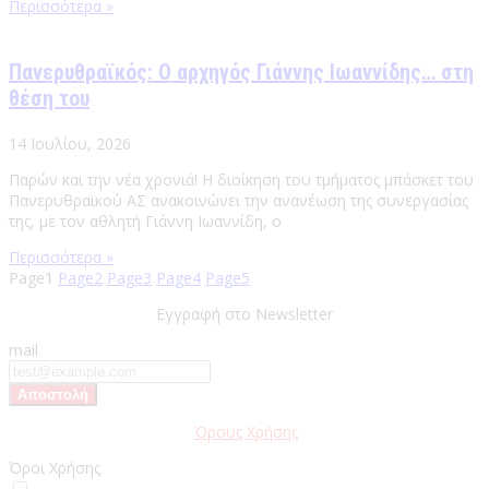
Περισσότερα »
Πανερυθραϊκός: Ο αρχηγός Γιάννης Ιωαννίδης… στη
θέση του
14 Ιουλίου, 2026
Παρών και την νέα χρονιά! Η διοίκηση του τμήματος μπάσκετ του
Πανερυθραϊκού ΑΣ ανακοινώνει την ανανέωση της συνεργασίας
της, με τον αθλητή Γιάννη Ιωαννίδη, ο
Περισσότερα »
Page
1
Page
2
Page
3
Page
4
Page
5
Εγγραφή στο Newsletter
mail
Παρακαλώ διαβάστε τους
Όρους Χρήσης
της Ιστοσελίδας.
Όροι Χρήσης