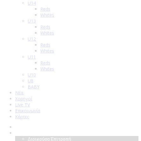
U14
Reds
Whites
U13
Reds
Whites
U12
Reds
Whites
U11
Reds
Whites
U10
U8
BABY
Νέα
Χορηγοί
Live TV
Επικοινωνία
Κάρτες
Αρχική
Σύλλογος
Διοικούσα Επιτροπή