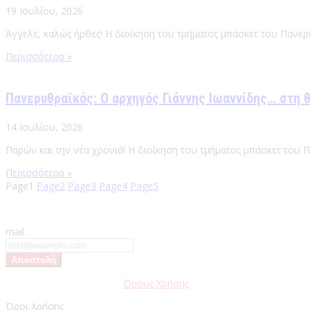
19 Ιουλίου, 2026
Άγγελε, καλώς ήρθες! Η διοίκηση του τμήματος μπάσκετ του Πανερ
Περισσότερα »
Πανερυθραϊκός: Ο αρχηγός Γιάννης Ιωαννίδης… στη 
14 Ιουλίου, 2026
Παρών και την νέα χρονιά! Η διοίκηση του τμήματος μπάσκετ του 
Περισσότερα »
Page
1
Page
2
Page
3
Page
4
Page
5
mail
Παρακαλώ διαβάστε τους
Όρους Χρήσης
της Ιστοσελίδας.
Όροι Χρήσης