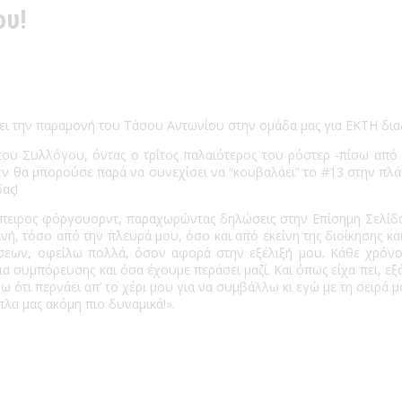
ου!
ει την παραμονή του Τάσου Αντωνίου στην ομάδα μας για ΕΚΤΗ δια
 του Συλλόγου, όντας ο τρίτος παλαιότερος του ρόστερ -πίσω από
εν θα μπορούσε παρά να συνεχίσει να “κουβαλάει” το #13 στην πλ
ά
ας!
έμπειρος φόργουορντ, παραχωρώντας δηλώσεις στην Επίσημη Σελίδ
κοινή, τόσο από την πλευρά μου, όσο και από εκείνη της διοίκησης 
σεων, οφείλω πολλά, όσον αφορά στην εξέλιξή μου. Κάθε χρόνο
α συμπόρευσης και όσα έχουμε περάσει μαζί. Και όπως είχα πει, εξά
νω ότι περνάει απ’ το χέρι μου για να συμβάλλω κι εγώ με τη σειρά
πλα μας ακόμη πιο δυναμικά!».