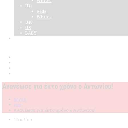
Whites
U11
Reds
Whites
U10
U8
BABY
Νεα
Χορηγοί
Live TV
Επικοινωνία
Κάρτες
Ανανέωσε για έκτο χρόνο ο Αντωνίου!
Αρχική
Νέα
Ανανέωσε για έκτο χρόνο ο Αντωνίου!
1 Ιουλίου