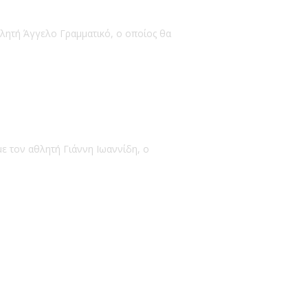
θλητή Άγγελο Γραμματικό, ο οποίος θα
ε τον αθλητή Γιάννη Ιωαννίδη, ο