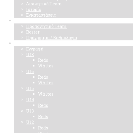
Διοικητικό Τeam
Ιστορία
Εγκαταστάσεις
Ομάδα
Προπονητικό Team
Roster
Πρόγραμμα / Βαθμολογία
Ακαδημίες
Εγγραφή
U18
Reds
Whites
U16
Reds
Whites
U15
Whites
U14
Reds
U13
Reds
U12
Reds