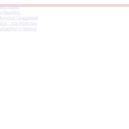
ώτη Τσάμη
ς Ερμείδης
 Άγγελος Γραμματικό
ίδης… στη θέση του
αλαϊτζής» ο Ιάσονα