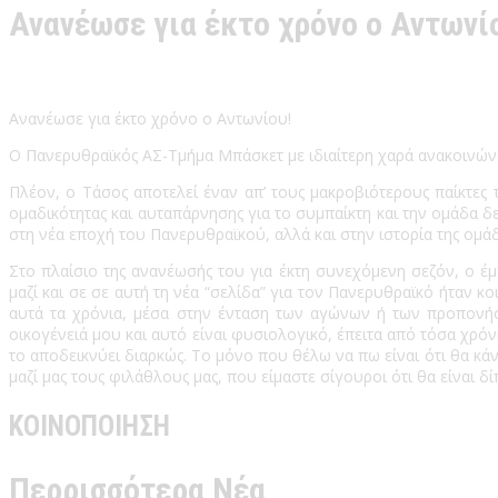
Ανανέωσε για έκτο χρόνο ο Αντωνί
Ανανέωσε για έκτο χρόνο ο Αντωνίου!
Ο Πανερυθραϊκός ΑΣ-Τμήμα Μπάσκετ με ιδιαίτερη χαρά ανακοινών
Πλέον, ο Τάσος αποτελεί έναν απ’ τους μακροβιότερους παίκτες
ομαδικότητας και αυταπάρνησης για το συμπαίκτη και την ομάδα δ
στη νέα εποχή του Πανερυθραϊκού, αλλά και στην ιστορία της ομάδ
Στο πλαίσιο της ανανέωσής του για έκτη συνεχόμενη σεζόν, ο 
μαζί και σε σε αυτή τη νέα “σελίδα” για τον Πανερυθραϊκό ήταν 
αυτά τα χρόνια, μέσα στην ένταση των αγώνων ή των προπονή
οικογένειά μου και αυτό είναι φυσιολογικό, έπειτα από τόσα χρόνι
το αποδεικνύει διαρκώς. Το μόνο που θέλω να πω είναι ότι θα κά
μαζί μας τους φιλάθλους μας, που είμαστε σίγουροι ότι θα είναι δί
ΚΟΙΝΟΠΟΙΗΣΗ
Περρισσότερα Νέα