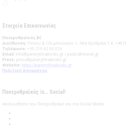
Έχω διαβάσει και αποδέχομαι του Όρους Χρήσης
Στοιχεία Επικοινωνίας
Πανερυθραϊκός BC
Διεύθυνση:
Ρίτσου & Ολυμπιονικών 1, Νέα Ερυθραία Τ.Κ. 14671
Τηλέφωνο:
+30 210 62 00 024
Email:
info@panerythraikosbc.gr / pasbc@otenet.gr
Press:
press@panerythraikosbc.gr
Website:
https://panerythraikosbc.gr
Πολιτική Απορρήτου
Πανερυθραϊκός is… Social!
Ακολουθήστε τον Πανερυθραϊκό και στα Social Media