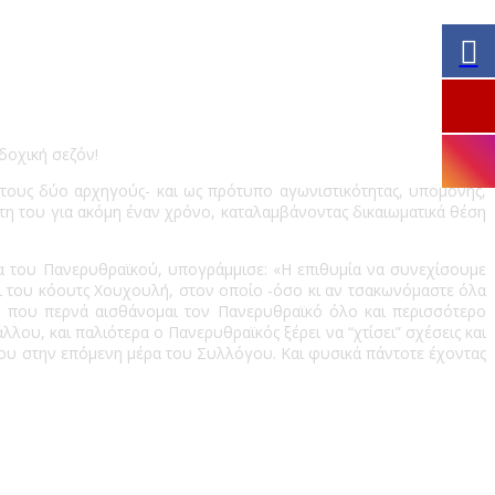
δοχική σεζόν!
 τους δύο αρχηγούς- και ως πρότυπο αγωνιστικότητας, υπομονής,
τη του για ακόμη έναν χρόνο, καταλαμβάνοντας δικαιωματικά θέση
α του Πανερυθραϊκού, υπογράμμισε: «Η επιθυμία να συνεχίσουμε
και του κόουτς Χουχουλή, στον οποίο -όσο κι αν τσακωνόμαστε όλα
 που περνά αισθάνομαι τον Πανερυθραϊκό όλο και περισσότερο
λλου, και παλιότερα ο Πανερυθραϊκός ξέρει να “χτίσει” σχέσεις και
 μου στην επόμενη μέρα του Συλλόγου. Και φυσικά πάντοτε έχοντας