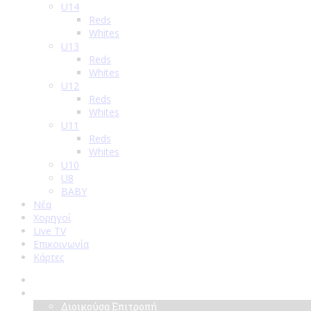
U14
Reds
Whites
U13
Reds
Whites
U12
Reds
Whites
U11
Reds
Whites
U10
U8
BABY
Νέα
Χορηγοί
Live TV
Επικοινωνία
Κάρτες
Αρχική
Σύλλογος
Διοικούσα Επιτροπή