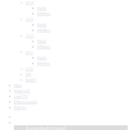
U14
Reds
Whites
U13
Reds
Whites
U12
Reds
Whites
U11
Reds
Whites
U10
U8
BABY
Νέα
Χορηγοί
Live TV
Επικοινωνία
Κάρτες
Αρχική
Σύλλογος
Διοικούσα Επιτροπή