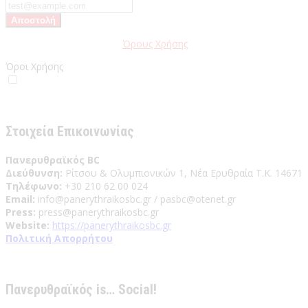
Παρακαλώ διαβάστε τους
Όρους Χρήσης
της Ιστοσελίδας.
Όροι Χρήσης
Έχω διαβάσει και αποδέχομαι του Όρους Χρήσης
Στοιχεία Επικοινωνίας
Πανερυθραϊκός BC
Διεύθυνση:
Ρίτσου & Ολυμπιονικών 1, Νέα Ερυθραία Τ.Κ. 14671
Τηλέφωνο:
+30 210 62 00 024
Email:
info@panerythraikosbc.gr / pasbc@otenet.gr
Press:
press@panerythraikosbc.gr
Website:
https://panerythraikosbc.gr
Πολιτική Απορρήτου
Πανερυθραϊκός is… Social!