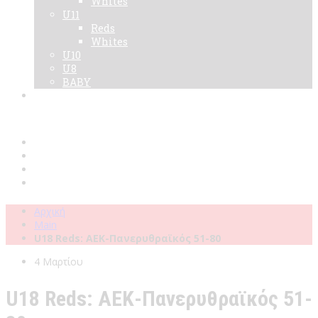
Whites
U11
Reds
Whites
U10
U8
BABY
Νεα
Χορηγοί
Live TV
Επικοινωνία
Κάρτες
Αρχική
Main
U18 Reds: ΑΕΚ-Πανερυθραϊκός 51-80
4 Μαρτίου
U18 Reds: ΑΕΚ-Πανερυθραϊκός 51-