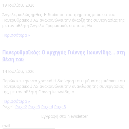
19 Ιουλίου, 2026
Άγγελε, καλώς ήρθες! Η διοίκηση του τμήματος μπάσκετ του
Πανερυθραϊκού ΑΣ ανακοινώνει την έναρξη της συνεργασίας της
με τον αθλητή Άγγελο Γραμματικό, ο οποίος θα
Περισσότερα »
Πανερυθραϊκός: Ο αρχηγός Γιάννης Ιωαννίδης… στη
θέση του
14 Ιουλίου, 2026
Παρών και την νέα χρονιά! Η διοίκηση του τμήματος μπάσκετ του
Πανερυθραϊκού ΑΣ ανακοινώνει την ανανέωση της συνεργασίας
της, με τον αθλητή Γιάννη Ιωαννίδη, ο
Περισσότερα »
Page
1
Page
2
Page
3
Page
4
Page
5
Εγγραφή στο Newsletter
mail