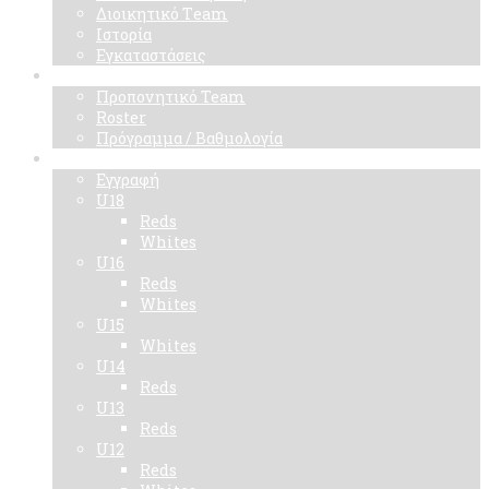
Διοικητικό Τeam
Ιστορία
Εγκαταστάσεις
Ομάδα
Προπονητικό Team
Roster
Πρόγραμμα / Βαθμολογία
Ακαδημίες
Εγγραφή
U18
Reds
Whites
U16
Reds
Whites
U15
Whites
U14
Reds
U13
Reds
U12
Reds