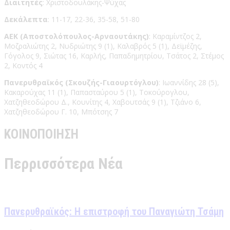
Διαιτητές
: Χριστοδουλάκης-Ψύχας
Δεκάλεπτα
: 11-17, 22-36, 35-58, 51-80
ΑΕΚ (Αποστολόπουλος-Αρναουτάκης)
: Καραμίντζος 2,
Μοζραλιώτης 2, Νυδριώτης 9 (1), Καλαβρός 5 (1), Δεϊμέζης,
Γόγολος 9, Σιώτας 16, Καρλής, Παπαδημητρίου, Τσάτος 2, Στέμος
2, Κοντός 4
Πανερυθραϊκός (Σκουζής-Γιαουρτόγλου)
: Ιωαννίδης 28 (5),
Κακαρούχας 11 (1), Παπασταύρου 5 (1), Τοκούρογλου,
Χατζηθεοδώρου Δ., Κουνίτης 4, Χαβουτσάς 9 (1), Τζιάνο 6,
Χατζηθεοδώρου Γ. 10, Μπότσης 7
ΚΟΙΝΟΠΟΙΗΣΗ
Περρισσότερα Νέα
Πανερυθραϊκός: Η επιστροφή του Παναγιώτη Τσάμη