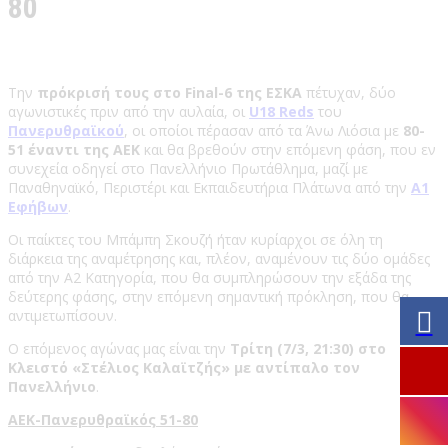
80
Την
πρόκρισή τους στο Final-6 της ΕΣΚΑ
πέτυχαν, δύο
αγωνιστικές πριν από την αυλαία, οι
U18 Reds
του
Πανερυθραϊκού
, οι οποίοι πέρασαν από τα Άνω Λιόσια με
80-
51 έναντι της ΑΕΚ
και θα βρεθούν στην επόμενη φάση, που εν
συνεχεία οδηγεί στο Πανελλήνιο Πρωτάθλημα, μαζί με
Παναθηναϊκό, Περιστέρι και Εκπαιδευτήρια Πλάτωνα από την
Α1
Εφήβων
.
Οι παίκτες του Μπάμπη Σκουζή ήταν κυρίαρχοι σε όλη τη
διάρκεια της αναμέτρησης και, πλέον, αναμένουν τις δύο ομάδες
από την Α2 Κατηγορία, που θα συμπληρώσουν την εξάδα της
δεύτερης φάσης, στην επόμενη σημαντική πρόκληση, που θα
αντιμετωπίσουν.
Ο επόμενος αγώνας μας είναι την
Τρίτη (7/3, 21:30) στο
Κλειστό «Στέλιος Καλαϊτζής» με αντίπαλο τον
Πανελλήνιο
.
ΑΕΚ-Πανερυθραϊκός 51-80