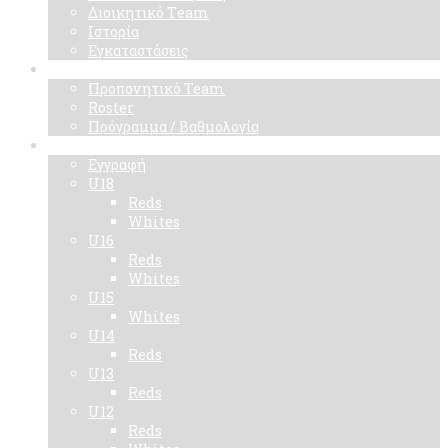
Διοικητικό Τeam
Ιστορία
Εγκαταστάσεις
Ομάδα
Προπονητικό Team
Roster
Πρόγραμμα / Βαθμολογία
Ακαδημίες
Εγγραφή
U18
Reds
Whites
U16
Reds
Whites
U15
Whites
U14
Reds
U13
Reds
U12
Reds