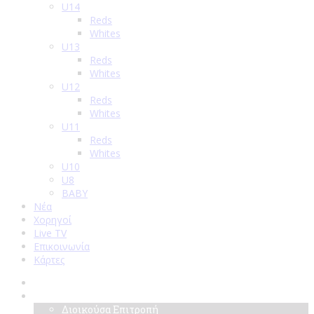
U14
Reds
Whites
U13
Reds
Whites
U12
Reds
Whites
U11
Reds
Whites
U10
U8
BABY
Νέα
Χορηγοί
Live TV
Επικοινωνία
Κάρτες
Αρχική
Σύλλογος
Διοικούσα Επιτροπή