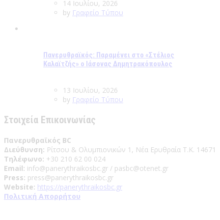
14 Ιουλίου, 2026
by
Γραφείο Τύπου
Πανερυθραϊκός: Παραμένει στο «Στέλιος
Καλαϊτζής» ο Ιάσονας Δημητρακόπουλος
13 Ιουλίου, 2026
by
Γραφείο Τύπου
Στοιχεία Επικοινωνίας
Πανερυθραϊκός BC
Διεύθυνση:
Ρίτσου & Ολυμπιονικών 1, Νέα Ερυθραία Τ.Κ. 14671
Τηλέφωνο:
+30 210 62 00 024
Email:
info@panerythraikosbc.gr / pasbc@otenet.gr
Press:
press@panerythraikosbc.gr
Website:
https://panerythraikosbc.gr
Πολιτική Απορρήτου