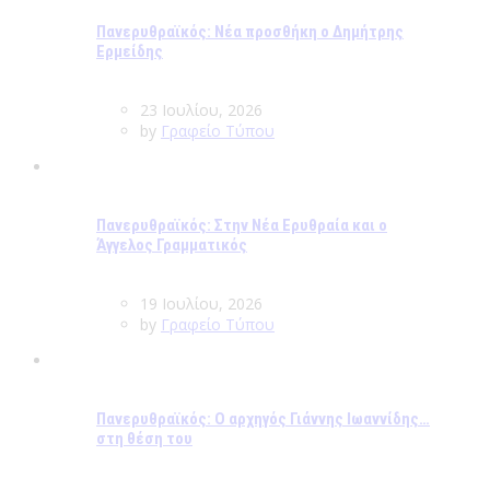
Πανερυθραϊκός: Νέα προσθήκη ο Δημήτρης
Ερμείδης
23 Ιουλίου, 2026
by
Γραφείο Τύπου
Πανερυθραϊκός: Στην Νέα Ερυθραία και ο
Άγγελος Γραμματικός
19 Ιουλίου, 2026
by
Γραφείο Τύπου
Πανερυθραϊκός: Ο αρχηγός Γιάννης Ιωαννίδης…
στη θέση του