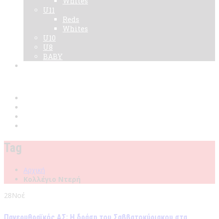
Whites
U11
Reds
Whites
U10
U8
BABY
Νεα
Χορηγοί
Live TV
Επικοινωνία
Κάρτες
Tag
Αρχική
Κολλέγιο Ντερή
28
Νοέ
Πανερυθραϊκός ΑΣ: Η δράση του Σαββατοκύριακου στα