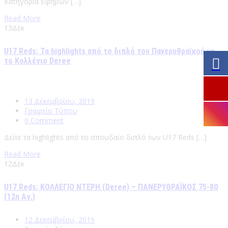
Κατηγορία Εφήβων […]
Read More
13
Δεκ
U17 Reds: Τα highlights από το διπλό του Πανερυθραϊκού με
το Κολλέγιο Deree
13 Δεκεμβρίου, 2019
Γραφείο Τύπου
0 Comment
Δείτε τα highlights από το σπουδαίο διπλό των U17 Reds […]
Read More
12
Δεκ
U17 Reds: ΚΟΛΛΕΓΙΟ ΝΤΕΡΗ (Deree) – ΠΑΝΕΡΥΘΡΑΪΚΟΣ 75-80
(12η Αγ.)
12 Δεκεμβρίου, 2019