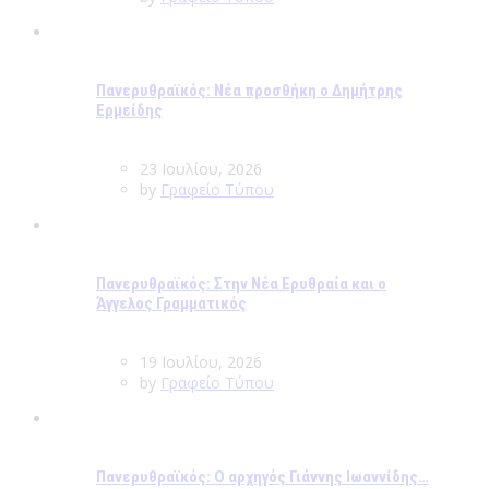
Πανερυθραϊκός: Νέα προσθήκη ο Δημήτρης
Ερμείδης
23 Ιουλίου, 2026
by
Γραφείο Τύπου
Πανερυθραϊκός: Στην Νέα Ερυθραία και ο
Άγγελος Γραμματικός
19 Ιουλίου, 2026
by
Γραφείο Τύπου
Πανερυθραϊκός: Ο αρχηγός Γιάννης Ιωαννίδης…