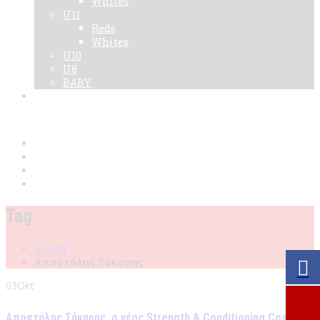
Whites
U11
Reds
Whites
U10
U8
BABY
Νεα
Χορηγοί
Live TV
Επικοινωνία
Κάρτες
Tag
Αρχική
Αποστόλης Σάκαρης
03
Οκτ
Αποστόλης Σάκαρης, ο νέος Strength & Conditioning Coach