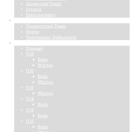
Διοικητικό Τeam
Ιστορία
Εγκαταστάσεις
Ομάδα
Προπονητικό Team
Roster
Πρόγραμμα / Βαθμολογία
Ακαδημίες
Εγγραφή
U18
Reds
Whites
U16
Reds
Whites
U15
Whites
U14
Reds
U13
Reds
U12
Reds