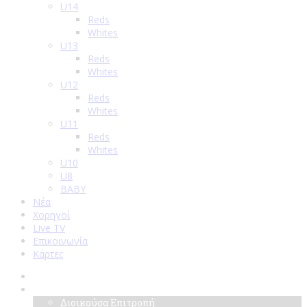
U14
Reds
Whites
U13
Reds
Whites
U12
Reds
Whites
U11
Reds
Whites
U10
U8
BABY
Νέα
Χορηγοί
Live TV
Επικοινωνία
Κάρτες
Αρχική
Σύλλογος
Διοικούσα Επιτροπή