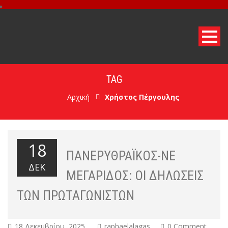
TAG
Αρχική
Χρήστος Πέργουλης
18
ΠΑΝΕΡΥΘΡΑΪΚΌΣ-ΝΕ
ΔΕΚ
ΜΕΓΑΡΊΔΟΣ: ΟΙ ΔΗΛΏΣΕΙΣ
ΤΩΝ ΠΡΩΤΑΓΩΝΙΣΤΏΝ
18 Δεκεμβρίου, 2025
raphaelalagas
0 Comment