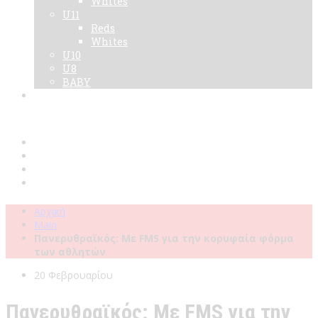
Whites
U11
Reds
Whites
U10
U8
BABY
Νεα
Χορηγοί
Live TV
Επικοινωνία
Κάρτες
Αρχική
Main
Πανερυθραϊκός: Με FMS για την κορυφαία φόρμα
των αθλητών
20 Φεβρουαρίου
Πανερυθραϊκός: Με FMS για την