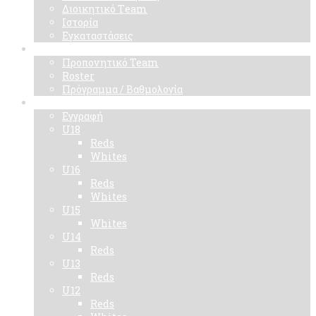
Διοικητικό Τeam
Ιστορία
Εγκαταστάσεις
Ομάδα
Προπονητικό Team
Roster
Πρόγραμμα / Βαθμολογία
Ακαδημίες
Εγγραφή
U18
Reds
Whites
U16
Reds
Whites
U15
Whites
U14
Reds
U13
Reds
U12
Reds