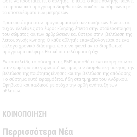
ώστε να προστατευτεί ο αθλητής. Έπειτα, ο κάθε αθλητής παίρνει
το προσωπικό πρόγραμμα διορθωτικών ασκήσεων σύμφωνα με
τα αποτελέσματα των μετρήσεων.
Προτεραιότητα στον προγραμματισμό των ασκήσεων δίνεται σε
τυχόν ελλείψεις στο έυρος κίνησης, έπειτα στην σταθεροποίηση
του σώματος και των αρθρώσεων και ύστερα στην βελτίωση της
λειτουργικής κίνησης. Ο κάθε αθλητής επαναξιολογείται σε ένα
εύλογο χρονικό διάστημα, ώστε να φανεί αν το διορθωτικό
πρόγραμμα απέφερε θετικά αποτελέσματα ή όχι.
Εν κατακλείδι, το σύστημα της FMS προσθέτει ένα ακόμη «όπλο»
στην φαρέτρα του γυμναστή ως προς την διορθωτική άσκηση, την
βελτίωση της ποιότητας κίνησης και την βελτίωση της απόδοσης.
Το σύστημα αυτό εφαρμόζεται ήδη στα τμήματα του Ανδρικού,
Εφηβικού και παιδικού με στόχο την ορθή ανάπτυξη των
αθλητών.
ΚΟΙΝΟΠΟΙΗΣΗ
Περρισσότερα Νέα