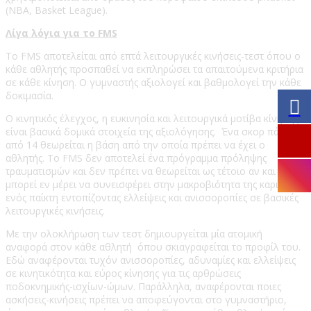
(NBA, Basket League).
Λίγα λόγια για το FMS
Το FMS αποτελείται από επτά λειτουργικές κινήσεις-τεστ όπου ο
κάθε αθλητής προσπαθεί να εκπληρώσει τα απαιτούμενα κριτήρια
σε κάθε κίνηση. Ο γυμναστής αξιολογεί και βαθμολογεί την κάθε
δοκιμασία.
Ο κινητικός έλεγχος, η ευκινησία και λειτουργικά μοτίβα κίνησης
είναι βασικά δομικά στοιχεία της αξιολόγησης. Ένα σκορ πάνω
από 14 θεωρείται η βάση από την οποία πρέπει να έχει ο
αθλητής. Το FMS δεν αποτελεί ένα πρόγραμμα πρόληψης
τραυματισμών και δεν πρέπει να θεωρείται ως τέτοιο αν και
μπορεί εν μέρει να συνεισφέρει στην μακροβιότητα της καριέρας
ενός παίκτη εντοπίζοντας ελλείψεις και ανισσοροπίες σε βασικές
λειτουργικές κινήσεις.
Με την ολοκλήρωση των τεστ δημιουργείται μία ατομική
αναφορά στον κάθε αθλητή όπου σκιαγραφείται το προφίλ του.
Εδώ αναφέρονται τυχόν ανισσοροπίες, αδυναμίες και ελλείψεις
σε κινητικότητα και εύρος κίνησης για τις αρθρώσεις
ποδοκνημικής-ισχίων-ώμων. Παράλληλα, αναφέρονται ποιες
ασκήσεις-κινήσεις πρέπει να αποφεύγονται στο γυμναστήριο,