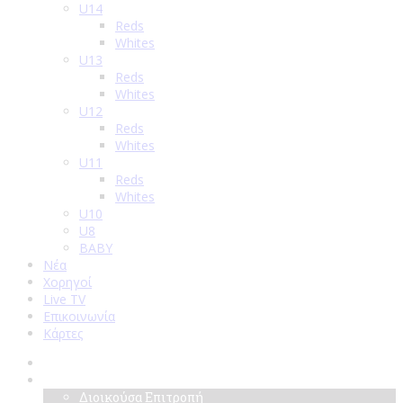
U14
Reds
Whites
U13
Reds
Whites
U12
Reds
Whites
U11
Reds
Whites
U10
U8
BABY
Νέα
Χορηγοί
Live TV
Επικοινωνία
Κάρτες
Αρχική
Σύλλογος
Διοικούσα Επιτροπή