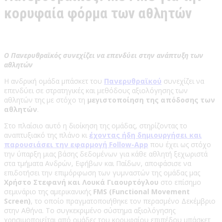
κορυφαία φόρμα των αθλητών
Ο Πανερυθραϊκός συνεχίζει να επενδύει στην ανάπτυξη των
αθλητών
Η ανδρική ομάδα μπάσκετ του
Πανερυθραϊκού
συνεχίζει να
επενδύει σε στρατηγικές και μεθόδους αξιολόγησης των
αθλητών της με στόχο τη
μεγιστοποίηση της απόδοσης των
αθλητών
.
Στο πλαίσιο αυτό η διοίκηση της ομάδας, στηρίζοντας το
αναπτυξιακό της πλάνο κι
έχοντας ήδη δημιουργήσει και
παρουσιάσει την εφαρμογή Follow-App
που έχει ως στόχο
την ύπαρξη μιας βάσης δεδομένων για κάθε αθλητή ξεχωριστά
στα τμήματα Ανδρών, Εφήβων και Παίδων, αποφάσισε να
επιδοτήσει την επιμόρφωση των γυμναστών της ομάδας μας
Χρήστο Στεφανή και Λουκά Γιαουρτόγλου
στο επίσημο
σεμινάριο της αμερικανικής
FMS (Functional Movement
Screen)
, το οποίο πραγματοποιήθηκε τον περασμένο Δεκέμβριο
στην Αθήνα. Το συγκεκριμένο σύστημα αξιολόγησης
χρησιμοποιείται από ομάδες του κορυφαίου επιπέδου μπάσκετ