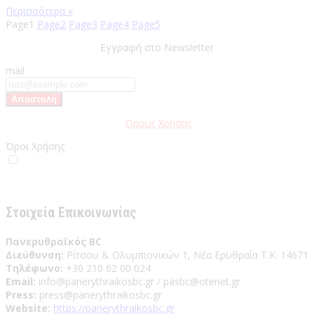
Περισσότερα »
Page
1
Page
2
Page
3
Page
4
Page
5
Εγγραφή στο Newsletter
mail
Παρακαλώ διαβάστε τους
Όρους Χρήσης
της Ιστοσελίδας.
Όροι Χρήσης
Έχω διαβάσει και αποδέχομαι του Όρους Χρήσης
Στοιχεία Επικοινωνίας
Πανερυθραϊκός BC
Διεύθυνση:
Ρίτσου & Ολυμπιονικών 1, Νέα Ερυθραία Τ.Κ. 14671
Τηλέφωνο:
+30 210 62 00 024
Email:
info@panerythraikosbc.gr / pasbc@otenet.gr
Press:
press@panerythraikosbc.gr
Website:
https://panerythraikosbc.gr